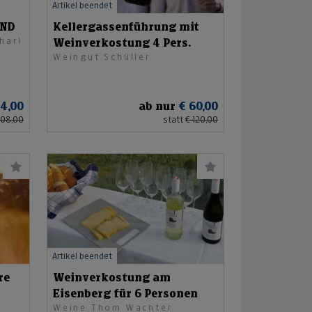
Artikel beendet
OND
Kellergassenführung mit
harl
Weinverkostung 4 Pers.
Weingut Schüller
04,00
ab nur
€ 60,00
208,00
statt
€ 120,00
Artikel beendet
re
Weinverkostung am
Eisenberg für 6 Personen
Weine Thom Wachter