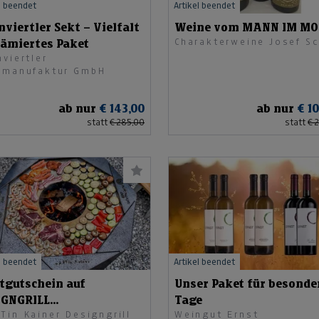
l beendet
Artikel beendet
viertler Sekt – Vielfalt
Weine vom MANN IM M
Charakterweine Josef Sc
rämiertes Paket
viertler
tmanufaktur GmbH
ab nur
€ 143,00
ab nur
€ 1
statt
€ 285,00
statt
€ 
l beendet
Artikel beendet
tgutschein auf
Unser Paket für besonde
IGNGRILL
Tage
Tin Kainer Designgrill
Weingut Ernst
DUKTSORTIMENT