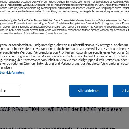
ndung reduzierter Daten zur Auswahl von Werbeanzeigen. Erstellung von Profilen für personalisierte Werbung. V
 WHITE ISLAND und HOME REEF
wahl personalisierter Werbung. Erstellung von Profilen zur Personalisierung von Inhalten. Verwendung von Profilen 
r Inhalte. Messung der Werbeleistung. Messung der Performance von Inhalten. Analyse von Zielgruppen durch Statis
on Daten aus verschiedenen Quellen. Entwicklung und Verbesserung der Angebote. Verwendung reduzierter Date
ch !
erarbeitung der Cookie-Daten Drittanbieter bei. Diese Drittanbieter können ihren Sitz in Drittstaaten (wie zum Beis
ngemessenes Datenschutzniveau verfügen. Den USA wird vom Europäischen Gerichtshof kein angemessenes Daten
die in diesem Zusammenhang verarbeiteten Cookie-Daten auch durch US-Behörden zu Kontroll- und Überwachungszw
nd Sie gegen eine solche Verarbeitung keine wirksamen Rechtsbehelfe geltend machen können. Mit dem Klick a
ass wir Drittanbieter (auch in Drittstaaten) beiziehen dürfen.
enauer Standortdaten. Endgeräteeigenschaften zur Identifikation aktiv abfragen. Speichern 
ionen auf einem Endgerät. Verwendung reduzierter Daten zur Auswahl von Werbeanzeigen. E
LUTION in DESIGN and INNOVATION
 personalisierte Werbung. Verwendung von Profilen zur Auswahl personalisierter Werbung. Er
 Personalisierung von Inhalten. Verwendung von Profilen zur Auswahl personalisierter Inhalt
g. Messung der Performance von Inhalten. Analyse von Zielgruppen durch Statistiken oder
s verschiedenen Quellen. Entwicklung und Verbesserung der Angebote. Verwendung reduzie
den Vulkanen des zirkumpazifischen Feuergürtels RING
Inhalten.
tner (Lieferanten)
ind qualitativ aus den hochwertigsten Materialien wie
 somit ein lebenslanger Begleiter.
oice
Alle ablehnen
Akz
gt in Tirol.
ASCAR REVOLUTION >>> WELTWEIT der EINZIGE mit diesem