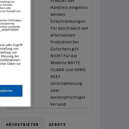
Produkt des
erwendung von
zur Auswahl
Händlers eingelöst
tiken oder
n zur Auswahl von
werden.
piel den USA) haben,
Einschränkungen
schutzniveau
ecken verarbeitet
für den Erwerb von
uf „AKZEPTIEREN“
alternativen
Produkten:
Der
von oder Zugriff
Gutschein gilt
rstellung von
stellung von
NICHT für die
e. Messung der
 Kombinationen
Modelle WHITE
rter Daten zur
ISLAND und HOME
REEF
Zustellung:
Selbstabholung
oder
eptieren
kostenpflichtiger
Versand
HÖCHSTBIETER
GEBOTE