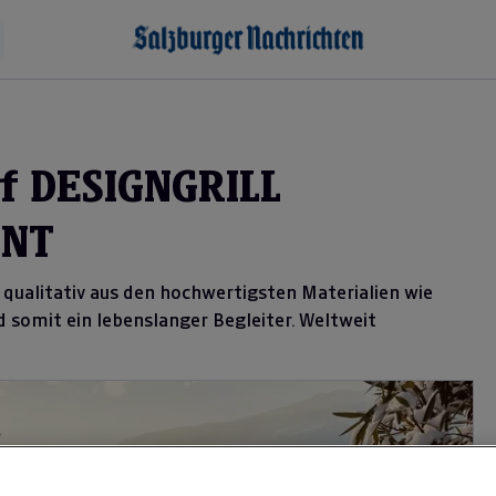
f DESIGNGRILL
ENT
 qualitativ aus den hochwertigsten Materialien wie
d somit ein lebenslanger Begleiter. Weltweit