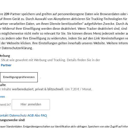
ere
239
-Partner speichern und greifen auf personenbezogene Daten wie Browserdaten oder 
f Ihrem Gerät zu. Durch Auswahl von Akzeptieren aktivieren Sie Tracking-Technologien für 
artner verarbeiten Daten, um Ihnen Dienste bereitzustellen“ aufgeführten Zwecke. Durch A
r Widerruf Ihrer Einwilligung werden diese deaktiviert. Wenn Tracker deaktiviert sind, sind
 möglicherweise nicht mehr so relevant für Sie. Sie können dieses Menü jederzeit wieder a
n zu ändern oder Ihre Einwilligung zu widerrufen, indem Sie auf den Link Voreinstellungen 
Next
 der Webseite klicken. Ihre Einstellungen gelten innerhalb unseres Website. Weitere Inform
er Datenschutzerklärung.
Werbung
 SN.at wie gewohnt mit Werbung und Tracking. Details finden Sie in der
r Partner
.
Einwilligungspräferenzen
halte
e Inhalte
werbereduziert, privat & blitzschnell.
Um 7,20 € / Monat.
eren
nent:in?
Hier anmelden
ontakt
Datenschutz
AGB Abo
FAQ
reis des Produktes
tungszwecke sind:
uer Standortdaten. Endgeräteeigenschaften zur Identifikation aktiv abfragen. Speichern von oder Zugriff auf Info