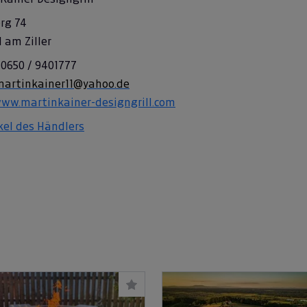
rg 74
l am Ziller
 0650 / 9401777
martinkainer11@yahoo.de
www.martinkainer-designgrill.com
ikel des Händlers