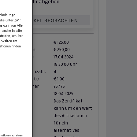
mehr abgeben.
eindeutige
ARTIKEL BEOBACHTEN
die unter „Wir
uswahl von Alle
 manche Inhalte
ufrufen, um Ihre
verwalten am
Zuschlag ab:
€ 125,00
ationen finden
Verkaufspreis:
€ 250,00
Zuschlag am:
17.04.2024,
18:30:00 Uhr
verfügbare Anzahl:
4
Mindestschritt:
€ 1,00
Artikelnummer:
25775
Abholfrist:
18.04.2025
Das Zertifikat
kann um den Wert
des Artikel auch
für ein
alternatives
rmationen auf einem