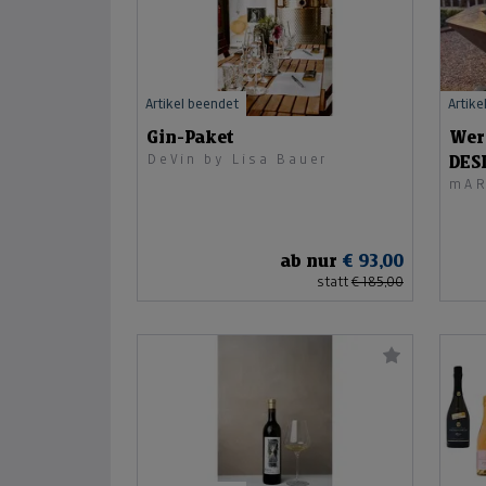
Artikel beendet
Artike
Gin-Paket
Wer
DeVin by Lisa Bauer
DES
mAR
PRO
ab nur
€ 93,00
statt
€ 185,00