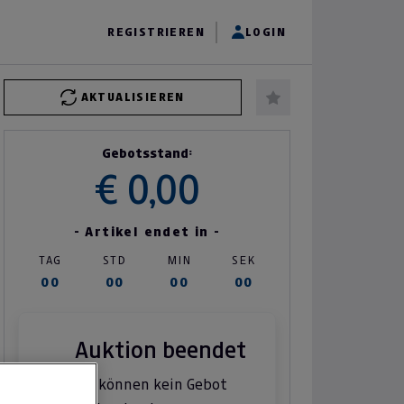
REGISTRIEREN
LOGIN
AKTUALISIEREN
Gebotsstand:
€ 0,00
- Artikel endet in -
TAG
STD
MIN
SEK
00
00
00
00
Auktion beendet
Sie können kein Gebot