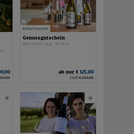
Artikel beendet
Genussgutschein
Weinhof vlg. Ritter
er
00,00
ab nur
€ 125,00
200,00
statt
€ 250,00