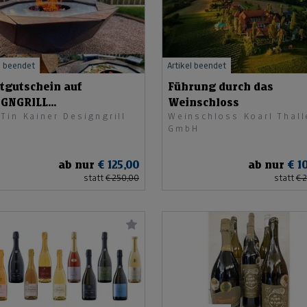
l beendet
Artikel beendet
tgutschein auf
Führung durch das
IGNGRILL
Weinschloss
Tin Kainer Designgrill
Weinschloss Koarl Thall
DUKTSORTIMENT
GmbH
ab nur
€ 125,00
ab nur
€ 1
statt
€ 250,00
statt
€ 