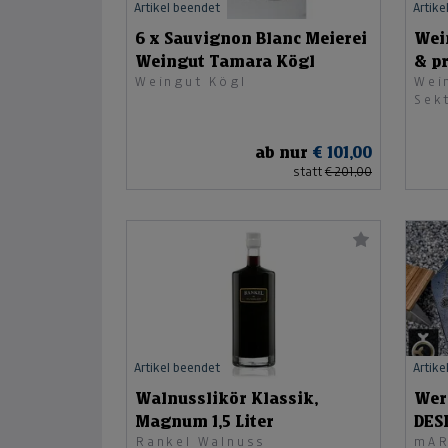
Artikel beendet
Artike
6 x Sauvignon Blanc Meierei
Wein
Weingut Tamara Kögl
& p
Weingut Kögl
Wein
Sek
ab nur
€ 101,00
statt
€ 201,00
Artikel beendet
Artike
Walnusslikör Klassik,
Wer
Magnum 1,5 Liter
DES
Rankel Walnuss
mAR
PRO