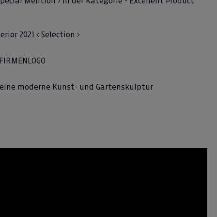
pecial Mention > in der Kategorie - Excellent Product
rior 2021 < Selection >
 - FIRMENLOGO
ch eine moderne Kunst- und Gartenskulptur