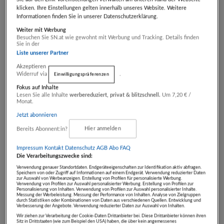
klicken. Ihre Einstellungen gelten innerhalb unseres Website. Weitere
Wein soll Spaß machen. Wir produzieren Weine fürs
Informationen finden Sie in unserer Datenschutzerklärung.
Leben und keine Sammlerstücke.
Weiter mit Werbung
Besuchen Sie SN.at wie gewohnt mit Werbung und Tracking. Details finden
Sie in der
Unser Wein definiert sich vor allem durch den
Liste unserer Partner
Boden, auf dem er wächst.
Akzeptieren
Widerruf via
.
Einwilligungspräferenzen
Gebotsstand:
Fokus auf Inhalte
Lesen Sie alle Inhalte
werbereduziert, privat & blitzschnell.
Um 7,20 € /
€ 60,00
Monat.
Jetzt abonnieren
Bereits Abonnent:in?
Hier anmelden
- Artikel endet in -
TAG
STD
MIN
SEK
Impressum
Kontakt
Datenschutz
AGB Abo
FAQ
Die Verarbeitungszwecke sind:
00
00
00
00
Verwendung genauer Standortdaten. Endgeräteeigenschaften zur Identifikation aktiv abfragen.
Speichern von oder Zugriff auf Informationen auf einem Endgerät. Verwendung reduzierter Daten
zur Auswahl von Werbeanzeigen. Erstellung von Profilen für personalisierte Werbung.
Verwendung von Profilen zur Auswahl personalisierter Werbung. Erstellung von Profilen zur
Personalisierung von Inhalten. Verwendung von Profilen zur Auswahl personalisierter Inhalte.
Auktion beendet
Messung der Werbeleistung. Messung der Performance von Inhalten. Analyse von Zielgruppen
durch Statistiken oder Kombinationen von Daten aus verschiedenen Quellen. Entwicklung und
Verbesserung der Angebote. Verwendung reduzierter Daten zur Auswahl von Inhalten.
Sie können kein Gebot mehr
Wir ziehen zur Verarbeitung der Cookie-Daten Drittanbieter bei. Diese Drittanbieter können ihren
Sitz in Drittstaaten (wie zum Beispiel den USA) haben, die über kein angemessenes