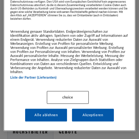
abgeben.
Datenschutzniveau verfügen. Den USA wird vom Europäischen Gerichtshof kein angemessenes
Datenschutzniveau attestiert, da die in diesem Zusammenhang verarbeiteten Cookie-Daten auch
durch US-Behörden zu Kontroll- und Überwachungszwecken verarbeitet werden können und Sie
gegen eine solche Verarbeitung keine wirksamen Rechtsbehelfe geltend machen können. Mit
dem Klick auf „AKZEPTIEREN“ stimmen Sie zu, dass wir Drittanbieter (auch in Drittstaaten)
beiziehen dürfen.
ARTIKEL BEOBACHTEN
Verwendung genauer Standortdaten. Endgeräteeigenschaften zur
Identifikation aktiv abfragen. Speichern von oder Zugriff auf Informationen auf
einem Endgerät. Verwendung reduzierter Daten zur Auswahl von
Zuschlag ab:
€ 50,00
Werbeanzeigen. Erstellung von Profilen für personalisierte Werbung.
Verwendung von Profilen zur Auswahl personalisierter Werbung. Erstellung
Verkaufspreis:
€ 100,00
von Profilen zur Personalisierung von Inhalten. Verwendung von Profilen zur
Auswahl personalisierter Inhalte. Messung der Werbeleistung. Messung der
Zuschlag am:
07.05.2025,
18:30:00 Uhr
Performance von Inhalten. Analyse von Zielgruppen durch Statistiken oder
Kombinationen von Daten aus verschiedenen Quellen. Entwicklung und
verfügbare Anzahl:
0
Verbesserung der Angebote. Verwendung reduzierter Daten zur Auswahl von
Inhalten.
Mindestschritt:
€ 1,00
Liste der Partner (Lieferanten)
Artikelnummer:
27055
Abholfrist:
08.05.2026
Zustellung:
Selbstabholung oder
choice
kostenpflichtiger
Versand
Alle ablehnen
Akzeptieren
HÖCHSTBIETER
GEBOTE