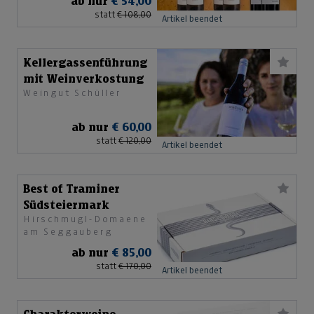
ab nur
€ 54,00
statt
€ 108,00
Artikel beendet
Kellergassenführung
mit Weinverkostung
Weingut Schüller
ab nur
€ 60,00
statt
€ 120,00
Artikel beendet
Best of Traminer
Südsteiermark
Hirschmugl-Domaene
am Seggauberg
ab nur
€ 85,00
statt
€ 170,00
Artikel beendet