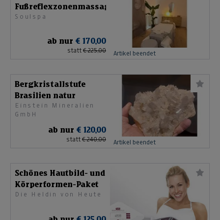
Fußreflexzonenmassage
Soulspa
ab nur
€ 170,00
statt
€ 225,00
Artikel beendet
Bergkristallstufe
Brasilien natur
Einstein Mineralien
GmbH
ab nur
€ 120,00
statt
€ 240,00
Artikel beendet
Schönes Hautbild- und
Körperformen-Paket
Die Heldin von Heute
ab nur
€ 125,00