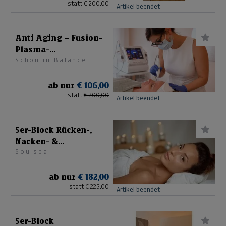
statt
€ 200,00
Artikel beendet
Anti Aging – Fusion-
Plasma-
Schön in Balance
Gesichtsbehandlung
ab nur
€ 106,00
statt
€ 200,00
Artikel beendet
5er-Block Rücken-,
Nacken- &
Soulspa
Schultermassage
ab nur
€ 182,00
statt
€ 225,00
Artikel beendet
5er-Block