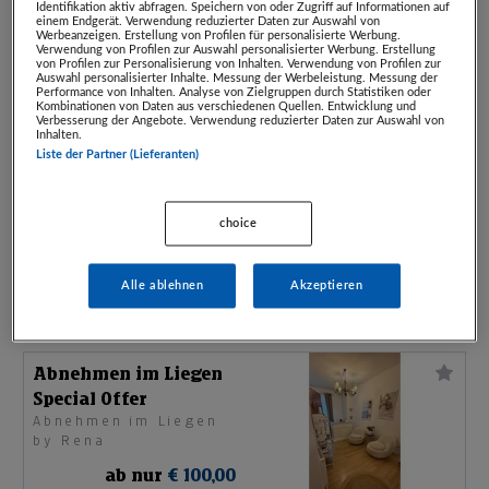
Gesichtsmassage
Identifikation aktiv abfragen. Speichern von oder Zugriff auf Informationen auf
einem Endgerät. Verwendung reduzierter Daten zur Auswahl von
Soulspa
Werbeanzeigen. Erstellung von Profilen für personalisierte Werbung.
Verwendung von Profilen zur Auswahl personalisierter Werbung. Erstellung
von Profilen zur Personalisierung von Inhalten. Verwendung von Profilen zur
ab nur
€ 110,00
Auswahl personalisierter Inhalte. Messung der Werbeleistung. Messung der
Performance von Inhalten. Analyse von Zielgruppen durch Statistiken oder
statt
€ 175,00
Artikel beendet
Kombinationen von Daten aus verschiedenen Quellen. Entwicklung und
Verbesserung der Angebote. Verwendung reduzierter Daten zur Auswahl von
Inhalten.
Liste der Partner (Lieferanten)
Chakra-Healing-Set
mit
Die Energiewerkstatt
Chakrenölen/Körperkerzen
choice
in Linz
ab nur
€ 100,00
Alle ablehnen
Akzeptieren
statt
€ 200,00
Artikel beendet
Abnehmen im Liegen
Special Offer
Abnehmen im Liegen
by Rena
ab nur
€ 100,00