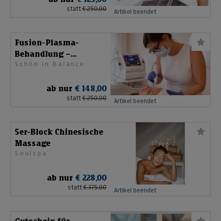
statt
€ 250,00
Artikel beendet
Fusion-Plasma-
Behandlung –
Schön in Balance
Hyperpigmentierung
ab nur
€ 148,00
statt
€ 250,00
Artikel beendet
5er-Block Chinesische
Massage
Soulspa
ab nur
€ 228,00
statt
€ 375,00
Artikel beendet