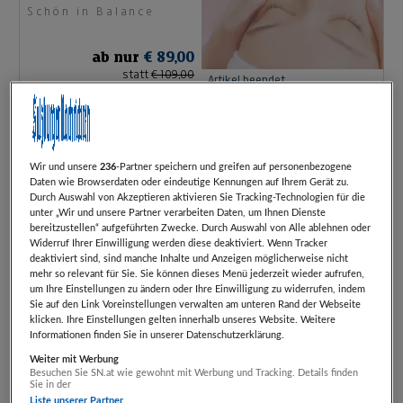
Schön in Balance
ab nur
€ 89,00
statt
€ 109,00
Artikel beendet
7-Chakren-Heilspray-
Set
Wir und unsere
236
-Partner speichern und greifen auf personenbezogene
Die Energiewerkstatt
Daten wie Browserdaten oder eindeutige Kennungen auf Ihrem Gerät zu.
in Linz
Durch Auswahl von Akzeptieren aktivieren Sie Tracking-Technologien für die
unter „Wir und unsere Partner verarbeiten Daten, um Ihnen Dienste
ab nur
€ 60,00
bereitzustellen“ aufgeführten Zwecke. Durch Auswahl von Alle ablehnen oder
statt
€ 120,00
Artikel beendet
Widerruf Ihrer Einwilligung werden diese deaktiviert. Wenn Tracker
deaktiviert sind, sind manche Inhalte und Anzeigen möglicherweise nicht
mehr so relevant für Sie. Sie können dieses Menü jederzeit wieder aufrufen,
um Ihre Einstellungen zu ändern oder Ihre Einwilligung zu widerrufen, indem
Fusion-Plasma-
Sie auf den Link Voreinstellungen verwalten am unteren Rand der Webseite
Gesichtsbehandlung –
klicken. Ihre Einstellungen gelten innerhalb unseres Website. Weitere
Informationen finden Sie in unserer Datenschutzerklärung.
Schön in Balance
Aktive Akne
Weiter mit Werbung
Besuchen Sie SN.at wie gewohnt mit Werbung und Tracking. Details finden
ab nur
€ 60,00
Sie in der
statt
€ 120,00
Liste unserer Partner