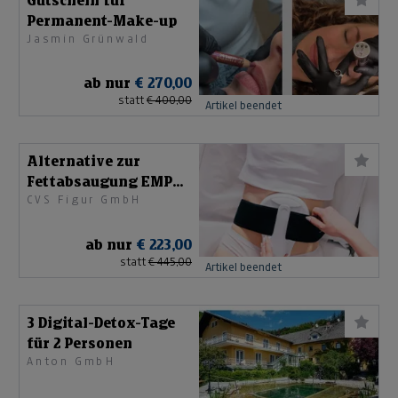
Gutschein für
Permanent-Make-up
Jasmin Grünwald
ab nur
€ 270,00
statt
€ 400,00
Artikel beendet
Alternative zur
Fettabsaugung EMP
CVS Figur GmbH
Radiofrequenz
ab nur
€ 223,00
statt
€ 445,00
Artikel beendet
3 Digital-Detox-Tage
für 2 Personen
Anton GmbH