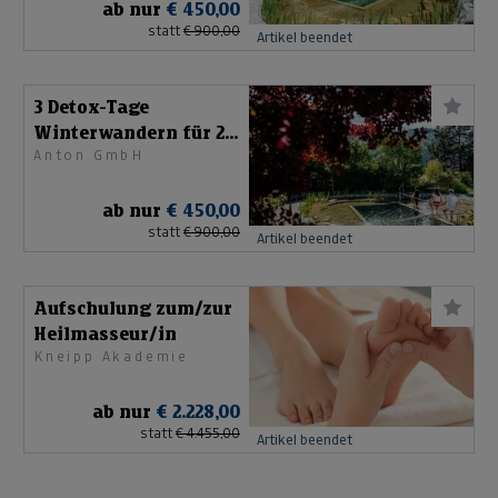
ab nur
€ 450,00
statt
€ 900,00
Artikel beendet
3 Detox-Tage
Winterwandern für 2
Anton GmbH
Personen
ab nur
€ 450,00
statt
€ 900,00
Artikel beendet
Aufschulung zum/zur
Heilmasseur/in
Kneipp Akademie
ab nur
€ 2.228,00
statt
€ 4.455,00
Artikel beendet