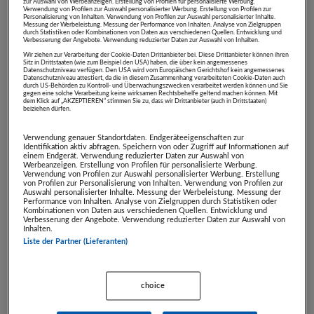
Artikel beendet
zur Auswahl von Werbeanzeigen. Erstellung von Profilen für personalisierte Werbung.
Verwendung von Profilen zur Auswahl personalisierter Werbung. Erstellung von Profilen zur
Personalisierung von Inhalten. Verwendung von Profilen zur Auswahl personalisierter Inhalte.
Messung der Werbeleistung. Messung der Performance von Inhalten. Analyse von Zielgruppen
durch Statistiken oder Kombinationen von Daten aus verschiedenen Quellen. Entwicklung und
Verbesserung der Angebote. Verwendung reduzierter Daten zur Auswahl von Inhalten.
JUMP DOME Salzburg:
Wir ziehen zur Verarbeitung der Cookie-Daten Drittanbieter bei. Diese Drittanbieter können ihren
10er-Block 60 Minuten
Sitz in Drittstaaten (wie zum Beispiel den USA) haben, die über kein angemessenes
Datenschutzniveau verfügen. Den USA wird vom Europäischen Gerichtshof kein angemessenes
JUMP DOME Salzburg
Datenschutzniveau attestiert, da die in diesem Zusammenhang verarbeiteten Cookie-Daten auch
durch US-Behörden zu Kontroll- und Überwachungszwecken verarbeitet werden können und Sie
gegen eine solche Verarbeitung keine wirksamen Rechtsbehelfe geltend machen können. Mit
dem Klick auf „AKZEPTIEREN“ stimmen Sie zu, dass wir Drittanbieter (auch in Drittstaaten)
ab nur
€ 92,00
beiziehen dürfen.
statt
€ 184,00
Artikel beendet
Verwendung genauer Standortdaten. Endgeräteeigenschaften zur
Identifikation aktiv abfragen. Speichern von oder Zugriff auf Informationen auf
einem Endgerät. Verwendung reduzierter Daten zur Auswahl von
Werbeanzeigen. Erstellung von Profilen für personalisierte Werbung.
Geburtstagsparty im
Verwendung von Profilen zur Auswahl personalisierter Werbung. Erstellung
von Profilen zur Personalisierung von Inhalten. Verwendung von Profilen zur
Jump Dome Salzburg
Auswahl personalisierter Inhalte. Messung der Werbeleistung. Messung der
Performance von Inhalten. Analyse von Zielgruppen durch Statistiken oder
JUMP DOME Salzburg
Kombinationen von Daten aus verschiedenen Quellen. Entwicklung und
Verbesserung der Angebote. Verwendung reduzierter Daten zur Auswahl von
Inhalten.
ab nur
€ 100,00
Liste der Partner (Lieferanten)
statt
€ 200,00
Artikel beendet
choice
3-Monate-