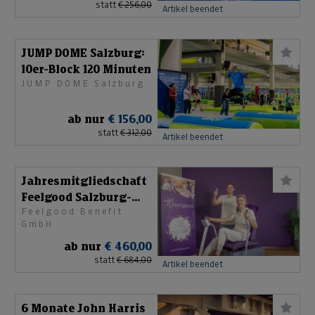
statt
€ 256,00
Artikel beendet
JUMP DOME Salzburg:
10er-Block 120 Minuten
JUMP DOME Salzburg
ab nur
€ 156,00
statt
€ 312,00
Artikel beendet
Jahresmitgliedschaft
Feelgood Salzburg-
Feelgood Benefit
Umgebung
GmbH
ab nur
€ 460,00
statt
€ 684,00
Artikel beendet
6 Monate John Harris