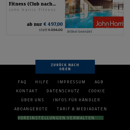
Fitness (Club nach
John Harris Fitness
Wahl)
ab nur
€ 497,00
statt
€ 894,00
Artikel beendet
ZURÜCK NACH
OBEN
FAQ
HILFE
IMPRESSUM
AGB
KONTAKT
DATENSCHUTZ
COOKIE
ÜBER UNS
INFOS FÜR HÄNDLER
ABOANGEBOTE
TARIF & MEDIADATEN
VOREINSTELLUNGEN VERWALTEN