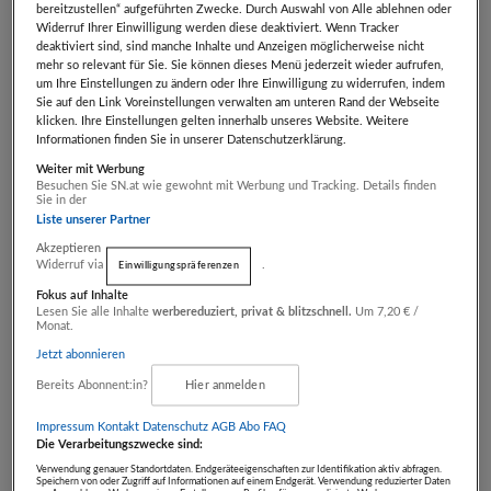
bereitzustellen“ aufgeführten Zwecke. Durch Auswahl von Alle ablehnen oder
Körperzeit by Gitti
Widerruf Ihrer Einwilligung werden diese deaktiviert. Wenn Tracker
Quehenberger
deaktiviert sind, sind manche Inhalte und Anzeigen möglicherweise nicht
mehr so relevant für Sie. Sie können dieses Menü jederzeit wieder aufrufen,
ab nur
€ 50,00
um Ihre Einstellungen zu ändern oder Ihre Einwilligung zu widerrufen, indem
statt
€ 100,00
Artikel beendet
Sie auf den Link Voreinstellungen verwalten am unteren Rand der Webseite
klicken. Ihre Einstellungen gelten innerhalb unseres Website. Weitere
Informationen finden Sie in unserer Datenschutzerklärung.
Personaltraining by
Weiter mit Werbung
Besuchen Sie SN.at wie gewohnt mit Werbung und Tracking. Details finden
Mario Eschelmüller
Sie in der
WellFit Boutique -
Liste unserer Partner
Mario Eschelmüller &
Akzeptieren
Anna Ganzenbacher
ab nur
€ 75,00
Widerruf via
.
Einwilligungspräferenzen
statt
€ 150,00
Artikel beendet
Fokus auf Inhalte
Lesen Sie alle Inhalte
werbereduziert, privat & blitzschnell.
Um 7,20 € /
Monat.
Jetzt abonnieren
Rückengymnastik
Victor De La Rosa
Bereits Abonnent:in?
Hier anmelden
Impressum
Kontakt
Datenschutz
AGB Abo
FAQ
Die Verarbeitungszwecke sind:
ab nur
€ 75,00
Verwendung genauer Standortdaten. Endgeräteeigenschaften zur Identifikation aktiv abfragen.
Speichern von oder Zugriff auf Informationen auf einem Endgerät. Verwendung reduzierter Daten
statt
€ 150,00