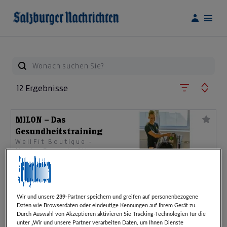
12 Ergebnisse
MILON – Das
Gesundheitstraining
WellFit Boutique -
Mario Eschelmüller &
Anna Ganzenbacher
ab nur
€ 50,00
statt
€ 100,00
Artikel beendet
Wir und unsere
239
-Partner speichern und greifen auf personenbezogene
Daten wie Browserdaten oder eindeutige Kennungen auf Ihrem Gerät zu.
Personaltraining für
Durch Auswahl von Akzeptieren aktivieren Sie Tracking-Technologien für die
Frauen
unter „Wir und unsere Partner verarbeiten Daten, um Ihnen Dienste