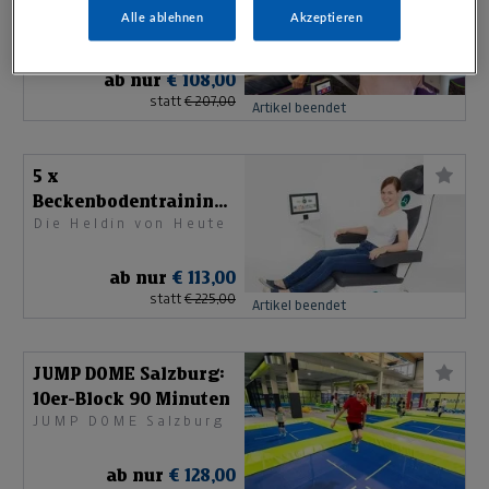
Mitgliedsch. Feelgood
Alle ablehnen
Akzeptieren
Feelgood Benefit
Salzburg-Umgebung
GmbH
ab nur
€ 108,00
statt
€ 207,00
Artikel beendet
5 x
Beckenbodentraining
Die Heldin von Heute
mit Pelvi-Magnet
ab nur
€ 113,00
statt
€ 225,00
Artikel beendet
JUMP DOME Salzburg:
10er-Block 90 Minuten
JUMP DOME Salzburg
ab nur
€ 128,00