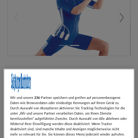
Previous
Next
Der Einfache und wirksame Weg um in Form zu
kommen!
Es gibt wohl kein anderes Training, bei dem du so
Wir und unsere
236
-Partner speichern und greifen auf personenbezogene
schnell knackige und schlanke Muskeln aufbaust.
Daten wie Browserdaten oder eindeutige Kennungen auf Ihrem Gerät zu.
Durch Auswahl von Akzeptieren aktivieren Sie Tracking-Technologien für die
Wir verfügen über die neueste Technologie am EMS-
unter „Wir und unsere Partner verarbeiten Daten, um Ihnen Dienste
Trainingshimmel sowie den Evergreen Power Plate
bereitzustellen“ aufgeführten Zwecke. Durch Auswahl von Alle ablehnen oder
Widerruf Ihrer Einwilligung werden diese deaktiviert. Wenn Tracker
Training in Salzburg.
deaktiviert sind, sind manche Inhalte und Anzeigen möglicherweise nicht
mehr so relevant für Sie. Sie können dieses Menü jederzeit wieder aufrufen,