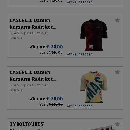
statt
€ 220,00
Artikel beendet
CASTELLO Damen
kurzarm Radrikot
MAS Sportswear
“ELMNTS FIRE”
GmbH
ab nur
€ 70,00
statt
€ 140,00
Artikel beendet
CASTELLO Damen
kurzarm Radrikot
MAS Sportswear
“MLTPL COLOUR”
GmbH
ab nur
€ 70,00
statt
€ 140,00
Artikel beendet
TYROLTOUREN