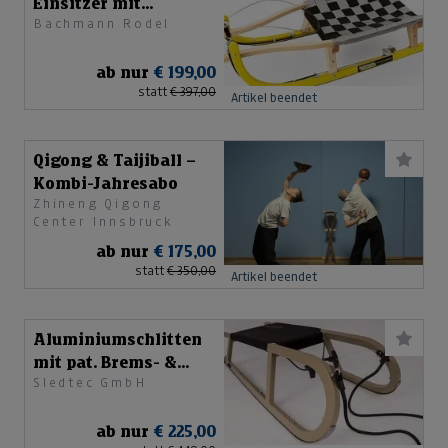
Einsitzer mit
Bachmann Rodel
Bremssystem
ab nur
€ 199,00
statt
€ 397,00
Artikel beendet
Qigong & Taijiball –
Kombi-Jahresabo
Zhineng Qigong
Center Innsbruck
ab nur
€ 175,00
statt
€ 350,00
Artikel beendet
Aluminiumschlitten
mit pat. Brems- &
Sledtec GmbH
Lenksystem
ab nur
€ 225,00