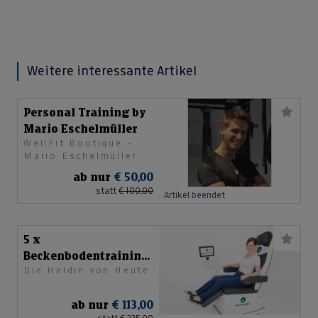
Weitere interessante Artikel
Personal Training by
Mario Eschelmüller
WellFit Boutique –
Mario Eschelmüller
ab nur
€ 50,00
statt
€ 100,00
Artikel beendet
5 x
Beckenbodentraining
Die Heldin von Heute
mit Pelvi-Magnetfeld
ab nur
€ 113,00