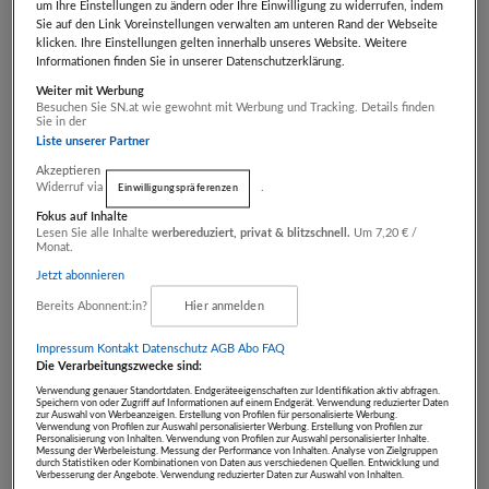
Mehr geht nicht!
um Ihre Einstellungen zu ändern oder Ihre Einwilligung zu widerrufen, indem
Sie auf den Link Voreinstellungen verwalten am unteren Rand der Webseite
klicken. Ihre Einstellungen gelten innerhalb unseres Website. Weitere
Informationen finden Sie in unserer Datenschutzerklärung.
Gebotsstand:
Weiter mit Werbung
€ 0,00
Besuchen Sie SN.at wie gewohnt mit Werbung und Tracking. Details finden
Sie in der
Liste unserer Partner
- Artikel endet in -
Akzeptieren
Widerruf via
.
Einwilligungspräferenzen
TAG
STD
MIN
SEK
Fokus auf Inhalte
00
00
00
00
Lesen Sie alle Inhalte
werbereduziert, privat & blitzschnell.
Um 7,20 € /
Monat.
Jetzt abonnieren
Auktion beendet
Bereits Abonnent:in?
Hier anmelden
Sie können kein Gebot mehr
Impressum
Kontakt
Datenschutz
AGB Abo
FAQ
Die Verarbeitungszwecke sind:
abgeben.
Verwendung genauer Standortdaten. Endgeräteeigenschaften zur Identifikation aktiv abfragen.
Speichern von oder Zugriff auf Informationen auf einem Endgerät. Verwendung reduzierter Daten
zur Auswahl von Werbeanzeigen. Erstellung von Profilen für personalisierte Werbung.
Verwendung von Profilen zur Auswahl personalisierter Werbung. Erstellung von Profilen zur
ARTIKEL BEOBACHTEN
Personalisierung von Inhalten. Verwendung von Profilen zur Auswahl personalisierter Inhalte.
Messung der Werbeleistung. Messung der Performance von Inhalten. Analyse von Zielgruppen
durch Statistiken oder Kombinationen von Daten aus verschiedenen Quellen. Entwicklung und
Verbesserung der Angebote. Verwendung reduzierter Daten zur Auswahl von Inhalten.