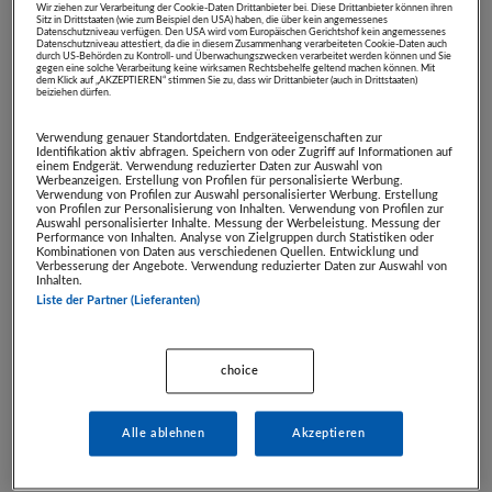
Wir ziehen zur Verarbeitung der Cookie-Daten Drittanbieter bei. Diese Drittanbieter können ihren
Sitz in Drittstaaten (wie zum Beispiel den USA) haben, die über kein angemessenes
Zuschlag ab:
€ 100,00
Datenschutzniveau verfügen. Den USA wird vom Europäischen Gerichtshof kein angemessenes
Datenschutzniveau attestiert, da die in diesem Zusammenhang verarbeiteten Cookie-Daten auch
Verkaufspreis:
€ 199,00
durch US-Behörden zu Kontroll- und Überwachungszwecken verarbeitet werden können und Sie
gegen eine solche Verarbeitung keine wirksamen Rechtsbehelfe geltend machen können. Mit
Zuschlag am:
06.11.2024,
18:30:00 Uhr
dem Klick auf „AKZEPTIEREN“ stimmen Sie zu, dass wir Drittanbieter (auch in Drittstaaten)
beiziehen dürfen.
verfügbare Anzahl:
9
Mindestschritt:
€ 1,00
Verwendung genauer Standortdaten. Endgeräteeigenschaften zur
Identifikation aktiv abfragen. Speichern von oder Zugriff auf Informationen auf
Artikelnummer:
26698
einem Endgerät. Verwendung reduzierter Daten zur Auswahl von
Werbeanzeigen. Erstellung von Profilen für personalisierte Werbung.
Abholfrist:
07.11.2025
Verwendung von Profilen zur Auswahl personalisierter Werbung. Erstellung
von Profilen zur Personalisierung von Inhalten. Verwendung von Profilen zur
Zustellung:
Selbstabholung
Auswahl personalisierter Inhalte. Messung der Werbeleistung. Messung der
Performance von Inhalten. Analyse von Zielgruppen durch Statistiken oder
Kombinationen von Daten aus verschiedenen Quellen. Entwicklung und
Verbesserung der Angebote. Verwendung reduzierter Daten zur Auswahl von
Inhalten.
HÖCHSTBIETER
GEBOTE
Liste der Partner (Lieferanten)
Biet-Alias
Gebot
choice
Yusa97
€ 100,00
---
€ 0,00
Alle ablehnen
Akzeptieren
---
€ 0,00