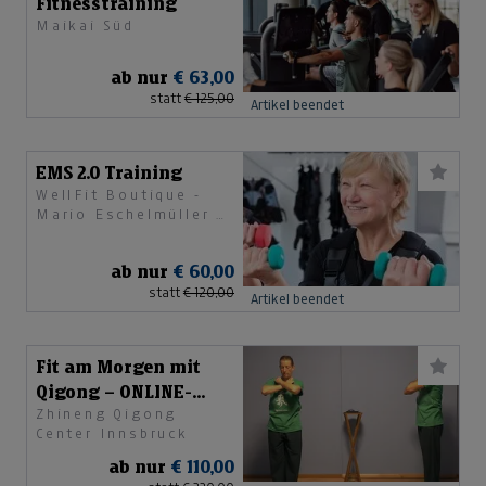
Fitnesstraining
Maikai Süd
ab nur
€ 63,00
statt
€ 125,00
Artikel beendet
EMS 2.0 Training
WellFit Boutique -
Mario Eschelmüller &
Anna Ganzenbacher
ab nur
€ 60,00
statt
€ 120,00
Artikel beendet
Fit am Morgen mit
Qigong – ONLINE-
Zhineng Qigong
Jahresabo
Center Innsbruck
ab nur
€ 110,00