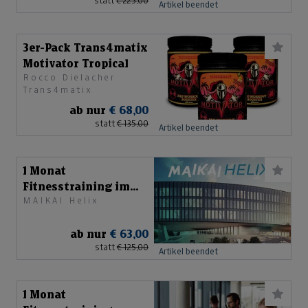
statt
€ 225,00
Artikel beendet
3er-Pack Trans4matix
Motivator Tropical
Rocco Dielacher
Trans4matix
ab nur
€ 68,00
statt
€ 135,00
Artikel beendet
1 Monat
Fitnesstraining im
MAIKAI Helix
neuen MAIKAI Helix
ab nur
€ 63,00
statt
€ 125,00
Artikel beendet
1 Monat