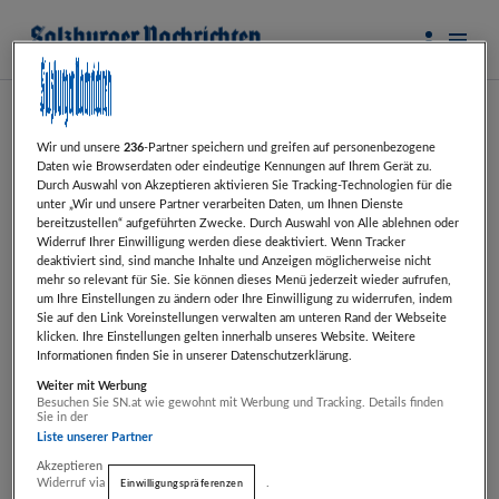
Wir und unsere
236
-Partner speichern und greifen auf personenbezogene
Daten wie Browserdaten oder eindeutige Kennungen auf Ihrem Gerät zu.
Durch Auswahl von Akzeptieren aktivieren Sie Tracking-Technologien für die
2 Ergebnisse
unter „Wir und unsere Partner verarbeiten Daten, um Ihnen Dienste
bereitzustellen“ aufgeführten Zwecke. Durch Auswahl von Alle ablehnen oder
Widerruf Ihrer Einwilligung werden diese deaktiviert. Wenn Tracker
Pkw-Intensivtraining
deaktiviert sind, sind manche Inhalte und Anzeigen möglicherweise nicht
mehr so relevant für Sie. Sie können dieses Menü jederzeit wieder aufrufen,
ARBÖ
um Ihre Einstellungen zu ändern oder Ihre Einwilligung zu widerrufen, indem
Bundesorganisation
Sie auf den Link Voreinstellungen verwalten am unteren Rand der Webseite
klicken. Ihre Einstellungen gelten innerhalb unseres Website. Weitere
Informationen finden Sie in unserer Datenschutzerklärung.
ab nur
€ 50,00
Weiter mit Werbung
statt
€ 100,00
Artikel beendet
Besuchen Sie SN.at wie gewohnt mit Werbung und Tracking. Details finden
Sie in der
Liste unserer Partner
Gutschein
Akzeptieren
Widerruf via
.
Einwilligungspräferenzen
Reifenwechsel