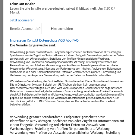
De Autowoscha
inklusive Einlagerung
Fokus auf Inhalte
Lesen Sie alle Inhalte
werbereduziert, privat & blitzschnell.
Um 7,20 € /
Fuchsberger & Ristits
Monat.
OG
ab nur
€ 66,00
Jetzt abonnieren
statt
€ 132,00
Artikel beendet
Bereits Abonnent:in?
Hier anmelden
Impressum
Kontakt
Datenschutz
AGB Abo
FAQ
Die Verarbeitungszwecke sind:
Verwendung genauer Standortdaten. Endgeräteeigenschaften zur Identifikation aktiv abfragen.
Speichern von oder Zugriff auf Informationen auf einem Endgerät. Verwendung reduzierter Daten
zur Auswahl von Werbeanzeigen. Erstellung von Profilen für personalisierte Werbung.
ZURÜCK NACH
Verwendung von Profilen zur Auswahl personalisierter Werbung. Erstellung von Profilen zur
OBEN
Personalisierung von Inhalten. Verwendung von Profilen zur Auswahl personalisierter Inhalte.
Messung der Werbeleistung. Messung der Performance von Inhalten. Analyse von Zielgruppen
durch Statistiken oder Kombinationen von Daten aus verschiedenen Quellen. Entwicklung und
Verbesserung der Angebote. Verwendung reduzierter Daten zur Auswahl von Inhalten.
FAQ
HILFE
IMPRESSUM
AGB
Wir ziehen zur Verarbeitung der Cookie-Daten Drittanbieter bei. Diese Drittanbieter können ihren
Sitz in Drittstaaten (wie zum Beispiel den USA) haben, die über kein angemessenes
KONTAKT
DATENSCHUTZ
COOKIE
Datenschutzniveau verfügen. Den USA wird vom Europäischen Gerichtshof kein angemessenes
Datenschutzniveau attestiert, da die in diesem Zusammenhang verarbeiteten Cookie-Daten auch
durch US-Behörden zu Kontroll- und Überwachungszwecken verarbeitet werden können und Sie
ÜBER UNS
INFOS FÜR HÄNDLER
gegen eine solche Verarbeitung keine wirksamen Rechtsbehelfe geltend machen können. Mit
dem Klick auf „AKZEPTIEREN“ stimmen Sie zu, dass wir Drittanbieter (auch in Drittstaaten)
beiziehen dürfen.
ABOANGEBOTE
TARIF & MEDIADATEN
VOREINSTELLUNGEN VERWALTEN
Verwendung genauer Standortdaten. Endgeräteeigenschaften zur
Identifikation aktiv abfragen. Speichern von oder Zugriff auf Informationen auf
einem Endgerät. Verwendung reduzierter Daten zur Auswahl von
Werbeanzeigen. Erstellung von Profilen für personalisierte Werbung.
Verwendung von Profilen zur Auswahl personalisierter Werbung. Erstellung