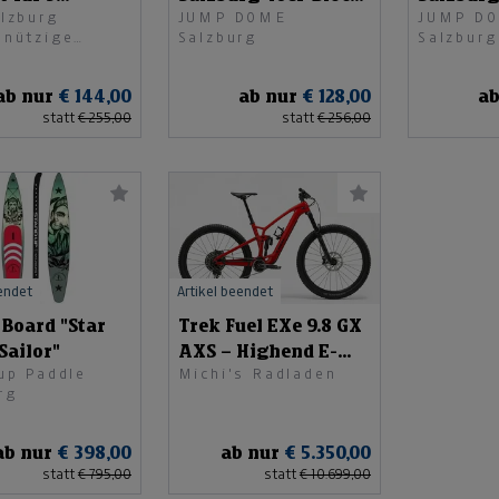
lzburg
JUMP DOME
JUMP D
hsene
90 Minuten
120 Minu
nnützige
Salzburg
Salzburg
ab nur
€ 144,00
ab nur
€ 128,00
ab
statt
€ 255,00
statt
€ 256,00
eendet
Artikel beendet
 Board "Star
Trek Fuel EXe 9.8 GX
Sailor"
AXS – Highend E-
up Paddle
Michi's Radladen
Trailbike
rg
ab nur
€ 398,00
ab nur
€ 5.350,00
statt
€ 795,00
statt
€ 10.699,00