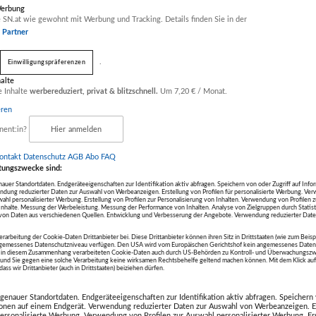
Werbung
ab nur
€ 110,00
ab nur
€ 67,00
a
 SN.at wie gewohnt mit Werbung und Tracking. Details finden Sie in der
statt
€ 130,00
statt
€ 134,00
r Partner
.
Einwilligungspräferenzen
halte
e Inhalte
werbereduziert, privat & blitzschnell.
Um 7,20 € / Monat.
eren
nent:in?
Hier anmelden
eendet
Artikel beendet
Artikel been
ontakt
Datenschutz
AGB Abo
FAQ
Race
JUMP DOME
Jahreska
tungszwecke sind:
ewerb +
Salzburg: 10er-Block
Erwachse
uer Standortdaten. Endgeräteeigenschaften zur Identifikation aktiv abfragen. Speichern von oder Zugriff auf Info
up Paddle
JUMP DOME
Zoo Salz
ing
60 Minuten
& 1 Hund
ndung reduzierter Daten zur Auswahl von Werbeanzeigen. Erstellung von Profilen für personalisierte Werbung. V
wahl personalisierter Werbung. Erstellung von Profilen zur Personalisierung von Inhalten. Verwendung von Profilen 
rg
Salzburg
Gemeinn
r Inhalte. Messung der Werbeleistung. Messung der Performance von Inhalten. Analyse von Zielgruppen durch Statis
GmbH
on Daten aus verschiedenen Quellen. Entwicklung und Verbesserung der Angebote. Verwendung reduzierter Date
erarbeitung der Cookie-Daten Drittanbieter bei. Diese Drittanbieter können ihren Sitz in Drittstaaten (wie zum Beis
ab nur
€ 90,00
ab nur
€ 92,00
a
ngemessenes Datenschutzniveau verfügen. Den USA wird vom Europäischen Gerichtshof kein angemessenes Daten
statt
€ 180,00
statt
€ 184,00
die in diesem Zusammenhang verarbeiteten Cookie-Daten auch durch US-Behörden zu Kontroll- und Überwachungszw
nd Sie gegen eine solche Verarbeitung keine wirksamen Rechtsbehelfe geltend machen können. Mit dem Klick a
ass wir Drittanbieter (auch in Drittstaaten) beiziehen dürfen.
enauer Standortdaten. Endgeräteeigenschaften zur Identifikation aktiv abfragen. Speichern 
ionen auf einem Endgerät. Verwendung reduzierter Daten zur Auswahl von Werbeanzeigen. E
 personalisierte Werbung. Verwendung von Profilen zur Auswahl personalisierter Werbung. Er