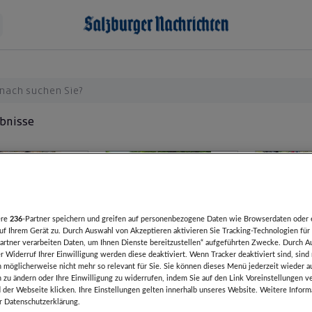
ebnisse
ere
236
-Partner speichern und greifen auf personenbezogene Daten wie Browserdaten oder 
eendet
Artikel beendet
Artikel been
f Ihrem Gerät zu. Durch Auswahl von Akzeptieren aktivieren Sie Tracking-Technologien für 
artner verarbeiten Daten, um Ihnen Dienste bereitzustellen“ aufgeführten Zwecke. Durch A
karten für 2
Erlebnisschlucht
Jahreska
r Widerruf Ihrer Einwilligung werden diese deaktiviert. Wenn Tracker deaktiviert sind, sind
hsene
Salzachklamm 2 Erw.
Erwachse
 möglicherweise nicht mehr so relevant für Sie. Sie können dieses Menü jederzeit wieder a
lzburg
TEAMSPIRITaustria
Zoo Salz
+ 2 Kids
Kind
n zu ändern oder Ihre Einwilligung zu widerrufen, indem Sie auf den Link Voreinstellungen 
nnützige
GesbR
Gemeinn
 der Webseite klicken. Ihre Einstellungen gelten innerhalb unseres Website. Weitere Inform
GmbH
er Datenschutzerklärung.