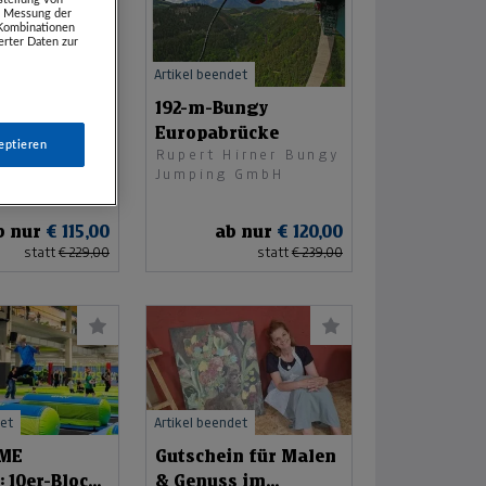
e. Messung der
 Kombinationen
rter Daten zur
det
Artikel beendet
ungy
192-m-Bungy
nsperre
Europabrücke
eptieren
irner Bungy
Rupert Hirner Bungy
 GmbH
Jumping GmbH
b nur
€ 115,00
ab nur
€ 120,00
statt
€ 229,00
statt
€ 239,00
det
Artikel beendet
OME
Gutschein für Malen
: 10er-Block
& Genuss im