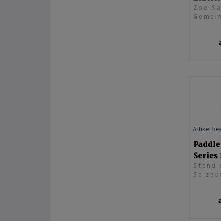
Zoo Sa
Erwac
Gemei
GmbH
Artikel b
Paddle
Series 
Stand 
Salzbu