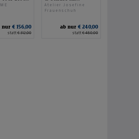
OME
Atelier Josefine
ten
Kunstatelier
Frauenschuh
 nur
€ 156,00
ab nur
€ 240,00
statt
€ 312,00
statt
€ 480,00