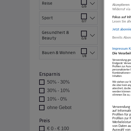
Reise
Akzeptieren
0/9
Widerruf via
Fokus auf In
Sport
0/7
Lesen Sie all
Jetzt abonni
Gesundheit &
Bereits Abon
Beauty
0/8
Impressum
K
Bauen & Wohnen
Die Verarbei
1/8
Artikel b
Verwendung gena
Endgerät. Verwe
MENNE
Profilen zur Aus
personalisierte
Premiu
Kombinationen v
Ersparnis
Inhalten.
da em
50% - 30%
Wir ziehen zur V
die über kein a
attestiert, da 
30% - 10%
werden können u
stimmen Sie zu, d
10% - 0%
ohne Gebot
Verwendung g
auf Informat
Profilen für
Profilen zur
Preis
Werbeleistun
von Daten au
€ 0 - € 100
Auswahl von 