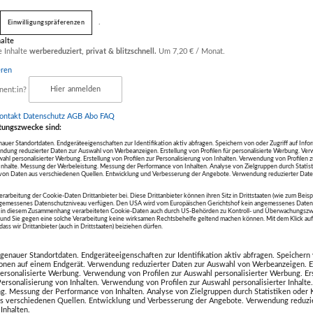
ab nur
€ 100,00
ab nur
€ 175,00
ab
.
Einwilligungspräferenzen
statt
€ 200,00
statt
€ 350,00
halte
e Inhalte
werbereduziert, privat & blitzschnell.
Um 7,20 € / Monat.
eren
nent:in?
Hier anmelden
ontakt
Datenschutz
AGB Abo
FAQ
tungszwecke sind:
eendet
Artikel beendet
uer Standortdaten. Endgeräteeigenschaften zur Identifikation aktiv abfragen. Speichern von oder Zugriff auf Info
ndung reduzierter Daten zur Auswahl von Werbeanzeigen. Erstellung von Profilen für personalisierte Werbung. V
KES AMTRON
Spelsberg E-Bike-
wahl personalisierter Werbung. Erstellung von Profilen zur Personalisierung von Inhalten. Verwendung von Profilen 
r Inhalte. Messung der Werbeleistung. Messung der Performance von Inhalten. Analyse von Zielgruppen durch Statis
m R C2 22 kW
Ladestation BCS Pure
on Daten aus verschiedenen Quellen. Entwicklung und Verbesserung der Angebote. Verwendung reduzierter Date
obil GmbH
da emobil GmbH
erarbeitung der Cookie-Daten Drittanbieter bei. Diese Drittanbieter können ihren Sitz in Drittstaaten (wie zum Beis
ngemessenes Datenschutzniveau verfügen. Den USA wird vom Europäischen Gerichtshof kein angemessenes Daten
die in diesem Zusammenhang verarbeiteten Cookie-Daten auch durch US-Behörden zu Kontroll- und Überwachungszw
nd Sie gegen eine solche Verarbeitung keine wirksamen Rechtsbehelfe geltend machen können. Mit dem Klick a
ass wir Drittanbieter (auch in Drittstaaten) beiziehen dürfen.
ab nur
€ 900,00
ab nur
€ 1.000,00
statt
€ 1.800,00
statt
€ 2.000,00
enauer Standortdaten. Endgeräteeigenschaften zur Identifikation aktiv abfragen. Speichern 
ionen auf einem Endgerät. Verwendung reduzierter Daten zur Auswahl von Werbeanzeigen. E
 personalisierte Werbung. Verwendung von Profilen zur Auswahl personalisierter Werbung. Er
 Personalisierung von Inhalten. Verwendung von Profilen zur Auswahl personalisierter Inhalt
g. Messung der Performance von Inhalten. Analyse von Zielgruppen durch Statistiken oder
s verschiedenen Quellen. Entwicklung und Verbesserung der Angebote. Verwendung reduzie
Inhalten.