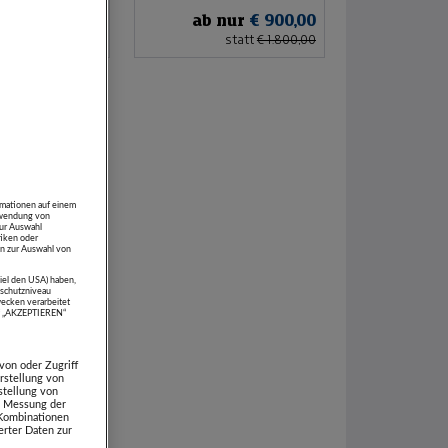
 nur
€ 450,00
ab nur
€ 900,00
statt
€ 900,00
statt
€ 1.800,00
rmationen auf einem
erwendung von
zur Auswahl
tiken oder
n zur Auswahl von
piel den USA) haben,
schutzniveau
ecken verarbeitet
uf „AKZEPTIEREN“
von oder Zugriff
rstellung von
stellung von
e. Messung der
 Kombinationen
rter Daten zur