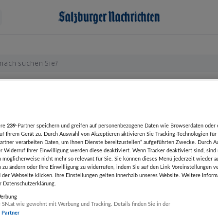
bnisse
ere
239
-Partner speichern und greifen auf personenbezogene Daten wie Browserdaten oder 
f Ihrem Gerät zu. Durch Auswahl von Akzeptieren aktivieren Sie Tracking-Technologien für 
artner verarbeiten Daten, um Ihnen Dienste bereitzustellen“ aufgeführten Zwecke. Durch A
r Widerruf Ihrer Einwilligung werden diese deaktiviert. Wenn Tracker deaktiviert sind, sind
eendet
Artikel beendet
Artikel been
 möglicherweise nicht mehr so relevant für Sie. Sie können dieses Menü jederzeit wieder a
n zu ändern oder Ihre Einwilligung zu widerrufen, indem Sie auf den Link Voreinstellungen 
EKES
Phoenix Contact
Alfen Ev
 der Webseite klicken. Ihre Einstellungen gelten innerhalb unseres Website. Weitere Inform
bel 32-A, 4 m
Ladekabel 4 m
line 11 k
er Datenschutzerklärung.
obil GmbH
da emobil GmbH
da emob
spiralisiert, 32 A
Kabel, G
Werbung
 SN.at wie gewohnt mit Werbung und Tracking. Details finden Sie in der
r Partner