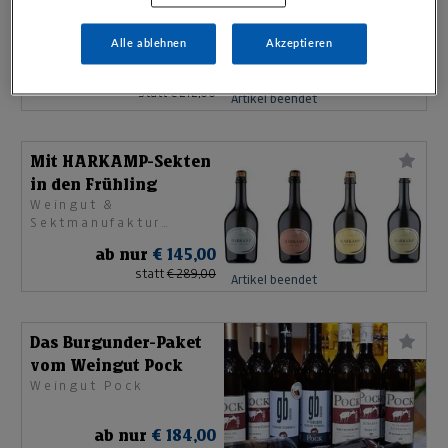
vom Weingut Pock
Weingut Pock
Alle ablehnen
Akzeptieren
ab nur
€ 139,00
statt
€ 272,00
Artikel beendet
Mit HARKAMP-Sekten
in den Frühling
Weingut &
Sektmanufaktur
HARKAMP
ab nur
€ 145,00
statt
€ 289,00
Artikel beendet
Das Burgunder-Paket
vom Weingut Pock
Weingut Pock
ab nur
€ 184,00