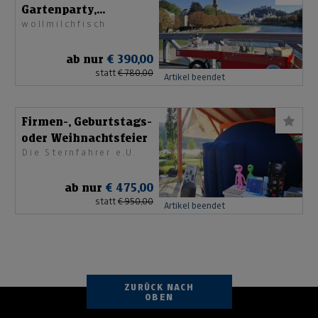
Gartenparty,
wollmilchfisch
Geburtstag u. v. m.
ab nur
€ 390,00
statt
€ 780,00
Artikel beendet
Firmen-, Geburtstags-
oder Weihnachtsfeier
Die Sternfahrer e.U.
ab nur
€ 475,00
statt
€ 950,00
Artikel beendet
ZURÜCK NACH
OBEN