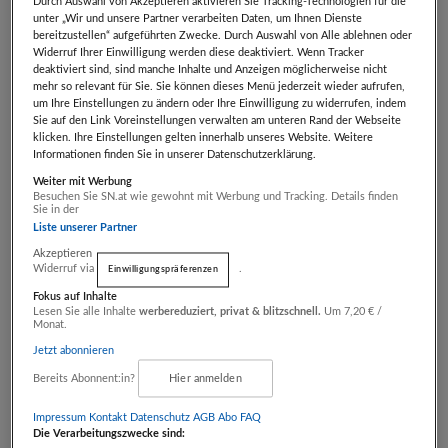
Durch Auswahl von Akzeptieren aktivieren Sie Tracking-Technologien für die
Weingut Zull GmbH
unter „Wir und unsere Partner verarbeiten Daten, um Ihnen Dienste
bereitzustellen“ aufgeführten Zwecke. Durch Auswahl von Alle ablehnen oder
Widerruf Ihrer Einwilligung werden diese deaktiviert. Wenn Tracker
ab nur
€ 56,00
deaktiviert sind, sind manche Inhalte und Anzeigen möglicherweise nicht
statt
€ 112,00
Artikel beendet
mehr so relevant für Sie. Sie können dieses Menü jederzeit wieder aufrufen,
um Ihre Einstellungen zu ändern oder Ihre Einwilligung zu widerrufen, indem
Sie auf den Link Voreinstellungen verwalten am unteren Rand der Webseite
klicken. Ihre Einstellungen gelten innerhalb unseres Website. Weitere
Genussvoller Anpfiff:
Informationen finden Sie in unserer Datenschutzerklärung.
Weltmeisterpaket
Weiter mit Werbung
Weingut Norbert Greil
Besuchen Sie SN.at wie gewohnt mit Werbung und Tracking. Details finden
Sie in der
Liste unserer Partner
ab nur
€ 63,00
Akzeptieren
statt
€ 125,00
Artikel beendet
Widerruf via
.
Einwilligungspräferenzen
Fokus auf Inhalte
Lesen Sie alle Inhalte
werbereduziert, privat & blitzschnell.
Um 7,20 € /
Monat.
Riedenweinpaket
Jetzt abonnieren
Silberberg
Landesweingut
Bereits Abonnent:in?
Hier anmelden
Silberberg
Impressum
Kontakt
Datenschutz
AGB Abo
FAQ
ab nur
€ 80,00
Die Verarbeitungszwecke sind:
statt
€ 142,00