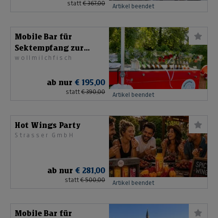
statt
€ 367,00
Artikel beendet
Mobile Bar für
Sektempfang zur
wollmilchfisch
Hochzeit
ab nur
€ 195,00
statt
€ 390,00
Artikel beendet
Hot Wings Party
Strasser GmbH
ab nur
€ 281,00
statt
€ 500,00
Artikel beendet
Mobile Bar für