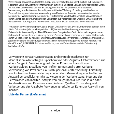
Artikel beendet
Verwendung genauer Standortdaten. Endgeräteeigenschaften zur Identifikation aktiv abfragen.
Speichern von oder Zugriff auf Informationen auf einem Endgerät. Verwendung reduzierter Daten
zur Auswahl von Werbeanzeigen. Erstellung von Profilen für personalisierte Werbung.
Verwendung von Profilen zur Auswahl personalisierter Werbung. Erstellung von Profilen zur
Personalisierung von Inhalten. Verwendung von Profilen zur Auswahl personalisierter Inhalte.
EUR-200-Gutschein für
Messung der Werbeleistung. Messung der Performance von Inhalten. Analyse von Zielgruppen
durch Statistiken oder Kombinationen von Daten aus verschiedenen Quellen. Entwicklung und
Weine von Zull
Verbesserung der Angebote. Verwendung reduzierter Daten zur Auswahl von Inhalten.
Wir ziehen zur Verarbeitung der Cookie-Daten Drittanbieter bei. Diese Drittanbieter können ihren
Weingut Zull GmbH
Sitz in Drittstaaten (wie zum Beispiel den USA) haben, die über kein angemessenes
Datenschutzniveau verfügen. Den USA wird vom Europäischen Gerichtshof kein angemessenes
Datenschutzniveau attestiert, da die in diesem Zusammenhang verarbeiteten Cookie-Daten auch
durch US-Behörden zu Kontroll- und Überwachungszwecken verarbeitet werden können und Sie
ab nur
€ 129,00
gegen eine solche Verarbeitung keine wirksamen Rechtsbehelfe geltend machen können. Mit
dem Klick auf „AKZEPTIEREN“ stimmen Sie zu, dass wir Drittanbieter (auch in Drittstaaten)
statt
€ 200,00
Artikel beendet
beiziehen dürfen.
Verwendung genauer Standortdaten. Endgeräteeigenschaften zur
Identifikation aktiv abfragen. Speichern von oder Zugriff auf Informationen auf
Premium-Sekte von
einem Endgerät. Verwendung reduzierter Daten zur Auswahl von
Werbeanzeigen. Erstellung von Profilen für personalisierte Werbung.
HARKAMP
Verwendung von Profilen zur Auswahl personalisierter Werbung. Erstellung
Weingut &
von Profilen zur Personalisierung von Inhalten. Verwendung von Profilen zur
Auswahl personalisierter Inhalte. Messung der Werbeleistung. Messung der
Sektmanufaktur
Performance von Inhalten. Analyse von Zielgruppen durch Statistiken oder
HARKAMP
Kombinationen von Daten aus verschiedenen Quellen. Entwicklung und
ab nur
€ 110,00
Verbesserung der Angebote. Verwendung reduzierter Daten zur Auswahl von
Inhalten.
statt
€ 218,00
Artikel beendet
Liste der Partner (Lieferanten)
Das klassische Paket
choice