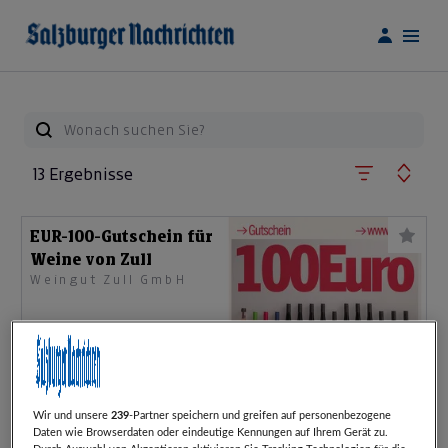
13 Ergebnisse
EUR-100-Gutschein für
Weine von Zull
Weingut Zull GmbH
ab nur
€ 66,00
statt
€ 100,00
Artikel beendet
Weinpakete aus dem
Wir und unsere
239
-Partner speichern und greifen auf personenbezogene
Daten wie Browserdaten oder eindeutige Kennungen auf Ihrem Gerät zu.
Weinviertel