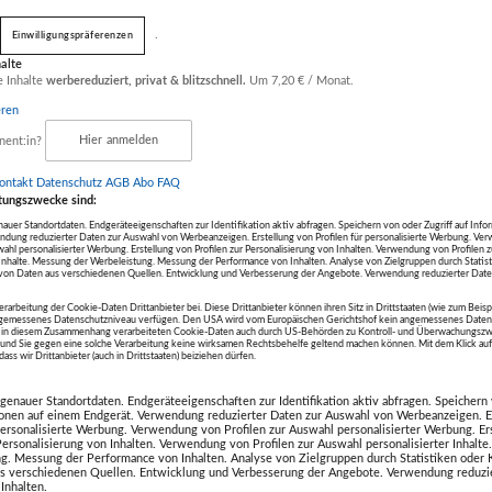
ab nur
€ 50,00
ab nur
€ 50,00
a
.
Einwilligungspräferenzen
statt
€ 100,00
statt
€ 100,00
halte
e Inhalte
werbereduziert, privat & blitzschnell.
Um 7,20 € / Monat.
eren
nent:in?
Hier anmelden
ontakt
Datenschutz
AGB Abo
FAQ
tungszwecke sind:
eendet
Artikel beendet
Artikel been
uer Standortdaten. Endgeräteeigenschaften zur Identifikation aktiv abfragen. Speichern von oder Zugriff auf Info
ndung reduzierter Daten zur Auswahl von Werbeanzeigen. Erstellung von Profilen für personalisierte Werbung. V
 L 900 mm
Fliesengutschein im
Waschbe
wahl personalisierter Werbung. Erstellung von Profilen zur Personalisierung von Inhalten. Verwendung von Profilen 
r Inhalte. Messung der Werbeleistung. Messung der Performance von Inhalten. Analyse von Zielgruppen durch Statis
UX
Wert von EUR 250,00
Naturste
on Daten aus verschiedenen Quellen. Entwicklung und Verbesserung der Angebote. Verwendung reduzierter Date
enhandelsgesellschaft
Ofen Ragginger
UNIKA
erarbeitung der Cookie-Daten Drittanbieter bei. Diese Drittanbieter können ihren Sitz in Drittstaaten (wie zum Beis
GmbH
Naturst
ngemessenes Datenschutzniveau verfügen. Den USA wird vom Europäischen Gerichtshof kein angemessenes Daten
die in diesem Zusammenhang verarbeiteten Cookie-Daten auch durch US-Behörden zu Kontroll- und Überwachungszw
Ges.m.b.
nd Sie gegen eine solche Verarbeitung keine wirksamen Rechtsbehelfe geltend machen können. Mit dem Klick a
ass wir Drittanbieter (auch in Drittstaaten) beiziehen dürfen.
ab nur
€ 65,00
ab nur
€ 125,00
ab
statt
€ 130,00
statt
€ 250,00
enauer Standortdaten. Endgeräteeigenschaften zur Identifikation aktiv abfragen. Speichern 
ionen auf einem Endgerät. Verwendung reduzierter Daten zur Auswahl von Werbeanzeigen. E
 personalisierte Werbung. Verwendung von Profilen zur Auswahl personalisierter Werbung. Er
 Personalisierung von Inhalten. Verwendung von Profilen zur Auswahl personalisierter Inhalt
g. Messung der Performance von Inhalten. Analyse von Zielgruppen durch Statistiken oder
s verschiedenen Quellen. Entwicklung und Verbesserung der Angebote. Verwendung reduzie
Inhalten.