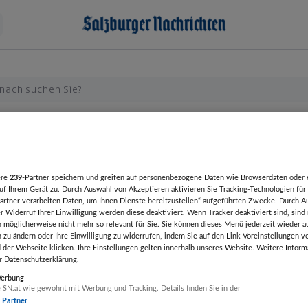
ebnisse
ere
239
-Partner speichern und greifen auf personenbezogene Daten wie Browserdaten oder 
f Ihrem Gerät zu. Durch Auswahl von Akzeptieren aktivieren Sie Tracking-Technologien für 
artner verarbeiten Daten, um Ihnen Dienste bereitzustellen“ aufgeführten Zwecke. Durch A
r Widerruf Ihrer Einwilligung werden diese deaktiviert. Wenn Tracker deaktiviert sind, sind
eendet
Artikel beendet
Artikel been
 möglicherweise nicht mehr so relevant für Sie. Sie können dieses Menü jederzeit wieder a
n zu ändern oder Ihre Einwilligung zu widerrufen, indem Sie auf den Link Voreinstellungen 
ngutschein im
Travertin im
AGULA |
 der Webseite klicken. Ihre Einstellungen gelten innerhalb unseres Website. Weitere Inform
PAMALU
on EUR 100,00
römischen Verband
er Datenschutzerklärung.
Leuchten
agginger
UNIKA
für innen
Werbung
mbH
Natursteinwerk
 SN.at wie gewohnt mit Werbung und Tracking. Details finden Sie in der
Ges.m.b.H.
r Partner