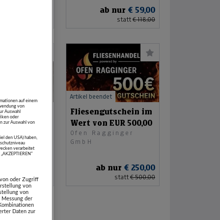
b nur
€ 58,00
ab nur
€ 59,00
statt
€ 116,00
statt
€ 118,00
det
Artikel beendet
rmationen auf einem
erwendung von
cken
Fliesengutschein im
zur Auswahl
tiken oder
in
Wert von EUR 500,00
n zur Auswahl von
Ofen Ragginger
piel den USA) haben,
einwerk
GmbH
schutzniveau
ecken verarbeitet
H.
uf „AKZEPTIEREN“
 nur
€ 220,00
ab nur
€ 250,00
statt
€ 440,00
statt
€ 500,00
von oder Zugriff
rstellung von
stellung von
e. Messung der
 Kombinationen
rter Daten zur