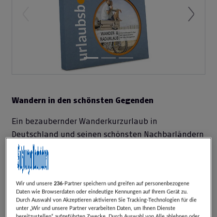
Previous
Next
Wandern in den schönsten Gegenden
Ein bezaubernder Wanderkurzurlaub in
Deutschland und seinen schönsten Nachbarländern
sorgt für neue Kraft und Energie. Gerade die
Bewegung an der frischen Luft, umgeben von
grünen Bäumen und der Natur, macht Lust aufs
Wir und unsere
236
-Partner speichern und greifen auf personenbezogene
unbeschwerte und entschleunigte Leben am Land.
Daten wie Browserdaten oder eindeutige Kennungen auf Ihrem Gerät zu.
Passend zur ländlichen Idylle nächtigen Sie in
Durch Auswahl von Akzeptieren aktivieren Sie Tracking-Technologien für die
unter „Wir und unsere Partner verarbeiten Daten, um Ihnen Dienste
gemütlichen Landhotels mit komfortablen
bereitzustellen“ aufgeführten Zwecke. Durch Auswahl von Alle ablehnen oder