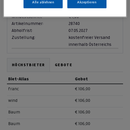
Zuschlag am:
06.05.2026,
18:00:00 Uhr
Alle ablehnen
Akzeptieren
verfügbare Anzahl:
10
Mindestschritt:
€ 1,00
Artikelnummer:
28740
Abholfrist:
07.05.2027
Zustellung:
kostenfreier Versand
innerhalb Österreichs
HÖCHSTBIETER
GEBOTE
Biet-Alias
Gebot
franc
€ 106,00
wind
€ 106,00
Baum
€ 106,00
Baum
€ 106,00