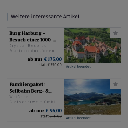
Weitere interessante Artikel
Burg Harburg –
Besuch einer 1000-
Crystal Records
jährigen Burg
Musicproductionen
GesmbH
ab nur
€ 175,00
statt
€ 350,00
Artikel beendet
Familienpaket:
Seilbahn Berg- &
Weißsee
Talfahrt
Gletscherwelt GmbH
ab nur
€ 56,00
statt
€ 111,00
Artikel beendet