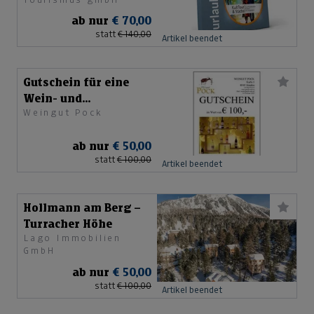
ab nur
€ 70,00
statt
€ 140,00
Artikel beendet
Gutschein für eine
Wein- und
Weingut Pock
Kernölverkostung
ab nur
€ 50,00
statt
€ 100,00
Artikel beendet
Hollmann am Berg –
Turracher Höhe
Lago Immobilien
GmbH
ab nur
€ 50,00
statt
€ 100,00
Artikel beendet