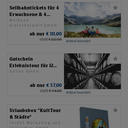
Seilbahntickets für 4
Erwachsene & 4
Weißsee
Kinder
Gletscherwelt GmbH
ab nur
€ 111,00
statt
€ 222,00
Artikel beendet
Gutschein
Erlebnistour für 12
Gölles GmbH
Personen
ab nur
€ 57,00
statt
€ 114,00
Artikel beendet
Urlaubsbox "KultTour
& Städte"
Invent Marketing und
Tourismus gmbH