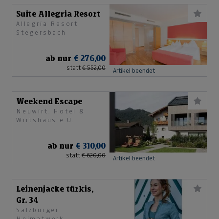
Suite Allegria Resort
Allegria Resort
Stegersbach
ab nur
€ 276,00
statt
€ 552,00
Artikel beendet
Weekend Escape
Neuwirt. Hotel &
Wirtshaus e.U.
ab nur
€ 310,00
statt
€ 620,00
Artikel beendet
Leinenjacke türkis,
Gr. 34
Salzburger
Heimatwerk