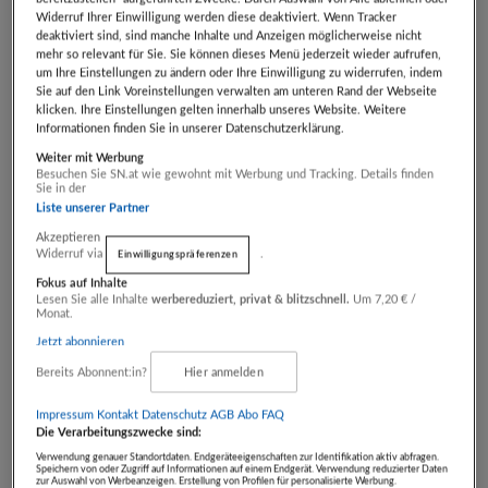
Zimmern und bester heimischer Küche. Gut
Widerruf Ihrer Einwilligung werden diese deaktiviert. Wenn Tracker
deaktiviert sind, sind manche Inhalte und Anzeigen möglicherweise nicht
gestärkt entdecken Sie dann auf spontanen
mehr so relevant für Sie. Sie können dieses Menü jederzeit wieder aufrufen,
um Ihre Einstellungen zu ändern oder Ihre Einwilligung zu widerrufen, indem
Wanderungen die atemberaubende Schönheit der
Sie auf den Link Voreinstellungen verwalten am unteren Rand der Webseite
umliegenden Gegend.
klicken. Ihre Einstellungen gelten innerhalb unseres Website. Weitere
Informationen finden Sie in unserer Datenschutzerklärung.
Das erwartet Sie
Weiter mit Werbung
Besuchen Sie SN.at wie gewohnt mit Werbung und Tracking. Details finden
Sie in der
Kurzurlaub für 2 Personen mit
Liste unserer Partner
2 Übernachtungen im Doppel­zimmer
Akzeptieren
Widerruf via
.
Einwilligungspräferenzen
Inkl. Frühstücksbuffets
Fokus auf Inhalte
Inkl. EUR 60,00 Wertgutschein für
Lesen Sie alle Inhalte
werbereduziert, privat & blitzschnell.
Um 7,20 € /
Monat.
Hotelleistungen
Jetzt abonnieren
Überwiegend Hotels mit 3- und 4-Sterne-Niveau
Bereits Abonnent:in?
Hier anmelden
Kostenlose Buchungsbetreuung
Impressum
Kontakt
Datenschutz
AGB Abo
FAQ
Buchbar 3 Jahre ab Ende des Kaufjahres.
Die Verarbeitungszwecke sind:
Verwendung genauer Standortdaten. Endgeräteeigenschaften zur Identifikation aktiv abfragen.
Speichern von oder Zugriff auf Informationen auf einem Endgerät. Verwendung reduzierter Daten
zur Auswahl von Werbeanzeigen. Erstellung von Profilen für personalisierte Werbung.
Gebotsstand: