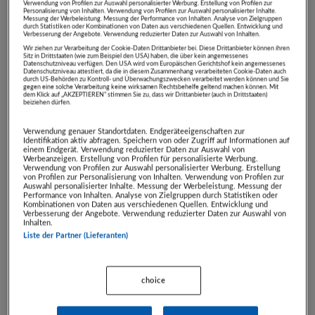
Verwendung von Profilen zur Auswahl personalisierter Werbung. Erstellung von Profilen zur
Personalisierung von Inhalten. Verwendung von Profilen zur Auswahl personalisierter Inhalte.
€ 105,00
Messung der Werbeleistung. Messung der Performance von Inhalten. Analyse von Zielgruppen
durch Statistiken oder Kombinationen von Daten aus verschiedenen Quellen. Entwicklung und
Verbesserung der Angebote. Verwendung reduzierter Daten zur Auswahl von Inhalten.
Wir ziehen zur Verarbeitung der Cookie-Daten Drittanbieter bei. Diese Drittanbieter können ihren
Sitz in Drittstaaten (wie zum Beispiel den USA) haben, die über kein angemessenes
- Artikel endet in -
Datenschutzniveau verfügen. Den USA wird vom Europäischen Gerichtshof kein angemessenes
Datenschutzniveau attestiert, da die in diesem Zusammenhang verarbeiteten Cookie-Daten auch
durch US-Behörden zu Kontroll- und Überwachungszwecken verarbeitet werden können und Sie
TAG
STD
MIN
SEK
gegen eine solche Verarbeitung keine wirksamen Rechtsbehelfe geltend machen können. Mit
dem Klick auf „AKZEPTIEREN“ stimmen Sie zu, dass wir Drittanbieter (auch in Drittstaaten)
00
00
00
00
beiziehen dürfen.
Verwendung genauer Standortdaten. Endgeräteeigenschaften zur
Identifikation aktiv abfragen. Speichern von oder Zugriff auf Informationen auf
Auktion beendet
einem Endgerät. Verwendung reduzierter Daten zur Auswahl von
Werbeanzeigen. Erstellung von Profilen für personalisierte Werbung.
Verwendung von Profilen zur Auswahl personalisierter Werbung. Erstellung
Sie können kein Gebot mehr
von Profilen zur Personalisierung von Inhalten. Verwendung von Profilen zur
Auswahl personalisierter Inhalte. Messung der Werbeleistung. Messung der
abgeben.
Performance von Inhalten. Analyse von Zielgruppen durch Statistiken oder
Kombinationen von Daten aus verschiedenen Quellen. Entwicklung und
Verbesserung der Angebote. Verwendung reduzierter Daten zur Auswahl von
Inhalten.
Liste der Partner (Lieferanten)
ARTIKEL BEOBACHTEN
choice
Zuschlag ab:
€ 100,00
Verkaufspreis:
€ 200,00