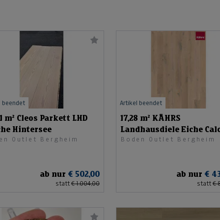
l beendet
Artikel beendet
11 m² Cleos Parkett LHD
17,28 m² KÄHRS
che Hintersee
Landhausdiele Eiche Cal
en Outlet Bergheim
Boden Outlet Bergheim
ab nur
€ 502,00
ab nur
€ 4
statt
€ 1.004,00
statt
€ 