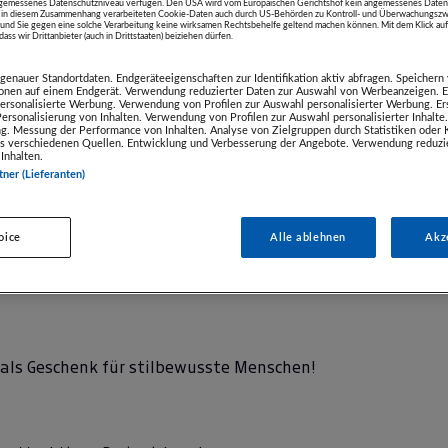
ngemessenes Datenschutzniveau verfügen. Den USA wird vom Europäischen Gerichtshof kein angemessenes Daten
die in diesem Zusammenhang verarbeiteten Cookie-Daten auch durch US-Behörden zu Kontroll- und Überwachungszw
nd Sie gegen eine solche Verarbeitung keine wirksamen Rechtsbehelfe geltend machen können. Mit dem Klick a
sse, mit diesem Gutschein haben Sie die freie Auswahl
ass wir Drittanbieter (auch in Drittstaaten) beiziehen dürfen.
nen, klassischen oder zeitlosen Fliesen. Profitieren Sie
enauer Standortdaten. Endgeräteeigenschaften zur Identifikation aktiv abfragen. Speichern 
aterialien und individueller Beratung durch unser
ionen auf einem Endgerät. Verwendung reduzierter Daten zur Auswahl von Werbeanzeigen. E
 personalisierte Werbung. Verwendung von Profilen zur Auswahl personalisierter Werbung. Er
 Personalisierung von Inhalten. Verwendung von Profilen zur Auswahl personalisierter Inhalt
g. Messung der Performance von Inhalten. Analyse von Zielgruppen durch Statistiken oder
s verschiedenen Quellen. Entwicklung und Verbesserung der Angebote. Verwendung reduzie
Inhalten.
tner (Lieferanten)
en aus unserem gesamten Sortiment
oice
Alle ablehnen
Akz
und Materialien
 als Geschenk für stilbewusste Menschen!