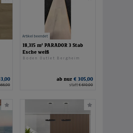
Artikel beendet
18,315 m² PARADOR 3 Stab
Esche weiß
Boden Outlet Bergheim
33,00
ab nur
€ 305,00
666,00
statt
€ 610,00