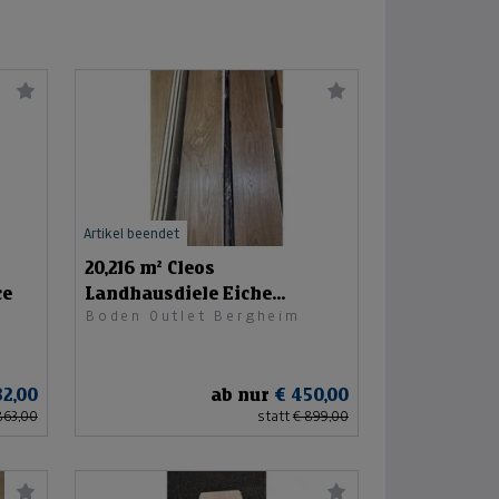
Artikel beendet
20,216 m² Cleos
ce
Landhausdiele Eiche
Boden Outlet Bergheim
Teneriffa
32,00
ab nur
€ 450,00
863,00
statt
€ 899,00