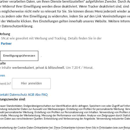
artner verarbeiten Daten, um Ihnen Dienste bereitzustellen“ aufgeführten Zwecke. Durch A
r Widerruf Ihrer Einwilligung werden diese deaktiviert. Wenn Tracker deaktiviert sind, sind
 möglicherweise nicht mehr so relevant für Sie. Sie können dieses Menü jederzeit wieder a
n zu ändern oder Ihre Einwilligung zu widerrufen, indem Sie auf den Link Voreinstellungen 
 der Webseite klicken. Ihre Einstellungen gelten innerhalb unseres Website. Weitere Inform
er Datenschutzerklärung.
Werbung
 SN.at wie gewohnt mit Werbung und Tracking. Details finden Sie in der
r Partner
.
Einwilligungspräferenzen
halte
e Inhalte
werbereduziert, privat & blitzschnell.
Um 7,20 € / Monat.
eren
nent:in?
Hier anmelden
ontakt
Datenschutz
AGB Abo
FAQ
tungszwecke sind:
für Ihr Zuhause
uer Standortdaten. Endgeräteeigenschaften zur Identifikation aktiv abfragen. Speichern von oder Zugriff auf Info
ndung reduzierter Daten zur Auswahl von Werbeanzeigen. Erstellung von Profilen für personalisierte Werbung. V
wahl personalisierter Werbung. Erstellung von Profilen zur Personalisierung von Inhalten. Verwendung von Profilen 
r Inhalte. Messung der Werbeleistung. Messung der Performance von Inhalten. Analyse von Zielgruppen durch Statis
in für hochwertige Fliesen und verwandeln Sie Ihr
on Daten aus verschiedenen Quellen. Entwicklung und Verbesserung der Angebote. Verwendung reduzierter Date
erarbeitung der Cookie-Daten Drittanbieter bei. Diese Drittanbieter können ihren Sitz in Drittstaaten (wie zum Beis