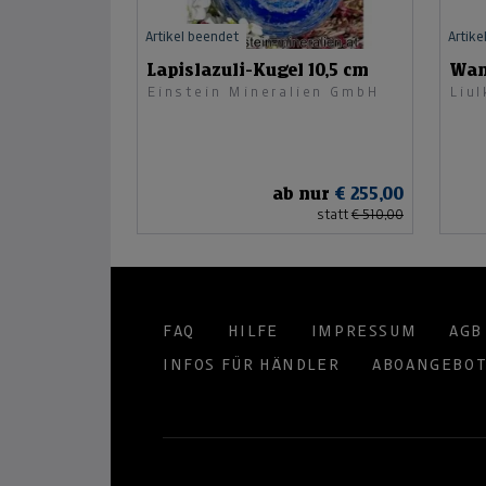
Artikel beendet
Artike
Lapislazuli-Kugel 10,5 cm
Wan
Einstein Mineralien GmbH
Liul
ab nur
€ 255,00
statt
€ 510,00
FAQ
HILFE
IMPRESSUM
AGB
INFOS FÜR HÄNDLER
ABOANGEBO