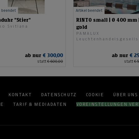
l beendet
Artikel beendet
duhr "Stier"
RINTO small | Ø 400 mm 
ko Svitlana
gold
PAMALUX
Leuchtenhandelsgesells
mbH
ab nur
€ 300,00
ab nur
€ 2
statt
€ 600,00
statt
€ 
KONTAKT
DATENSCHUTZ
COOKIE
ÜBER UNS
TE
TARIF & MEDIADATEN
VOREINSTELLUNGEN VE