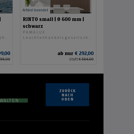
Artikel beendet
|
RINTO small | Ø 600 mm |
schwarz
PAMALUX
chaft
Leuchtenhandelsgesellschaft
mbH
99,00
ab nur
€ 292,00
598,00
statt
€ 584,00
ZURÜCK
NACH
OBEN
RWALTEN