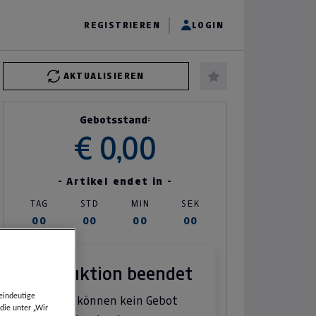
REGISTRIEREN
LOGIN
AKTUALISIEREN
Gebotsstand:
€ 0,00
- Artikel endet in -
TAG
STD
MIN
SEK
00
00
00
00
Auktion beendet
eindeutige
Sie können kein Gebot
die unter „Wir