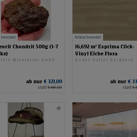
l beendet
Artikel beendet
orit Chondrit 500g (1-7
16,692 m² Esprima Click-
ke)
Vinyl Eiche Flora
stein Mineralien GmbH
Boden Outlet Bergheim
ab nur
€ 321,00
ab nur
€ 3
statt
€ 641,00
statt
€ 