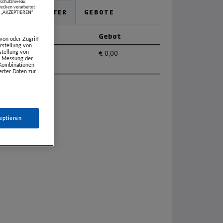
schutzniveau
ecken verarbeitet
HÖCHSTBIETER
GEBOTE
uf „AKZEPTIEREN“
Biet-Alias
Gebot
von oder Zugriff
rstellung von
stellung von
---
€ 0,00
e. Messung der
 Kombinationen
rter Daten zur
eptieren