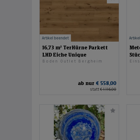
Artikel beendet
Artike
16,73 m² TerHürne Parkett
Mete
LHD Eiche Unique
Stüc
Boden Outlet Bergheim
Ein
ab nur
€ 558,00
statt
€ 1.116,00