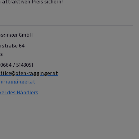
attraktiven Preis sichern!
gginger GmbH
rstraße 64
ls
 0664 / 5143051
office@ofen-ragginger.at
n-ragginger.at
ikel des Händlers