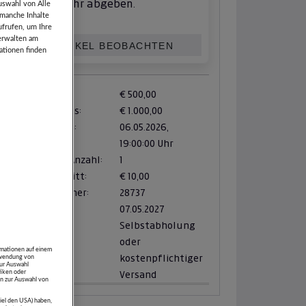
mehr abgeben.
uswahl von Alle
 manche Inhalte
ufrufen, um Ihre
verwalten am
ARTIKEL BEOBACHTEN
ationen finden
Zuschlag ab:
€ 500,00
Verkaufspreis:
€ 1.000,00
Zuschlag am:
06.05.2026,
19:00:00 Uhr
verfügbare Anzahl:
1
Mindestschritt:
€ 10,00
Artikelnummer:
28737
Abholfrist:
07.05.2027
Zustellung:
Selbstabholung
oder
rmationen auf einem
kostenpflichtiger
erwendung von
zur Auswahl
tiken oder
Versand
n zur Auswahl von
piel den USA) haben,