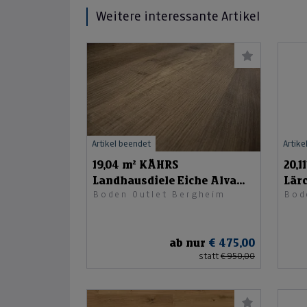
Weitere interessante Artikel
Artikel beendet
Artike
19,04 m² KÄHRS
20,1
Landhausdiele Eiche Alva
Lär
Boden Outlet Bergheim
Bod
grau
ab nur
€ 475,00
statt
€ 950,00