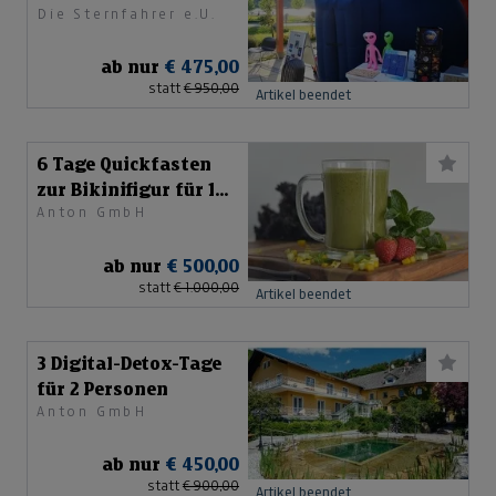
Die Sternfahrer e.U.
Weihnachtsfeier
ab nur
€ 475,00
statt
€ 950,00
Artikel beendet
6 Tage Quickfasten
zur Bikinifigur für 1
Anton GmbH
Person
ab nur
€ 500,00
statt
€ 1.000,00
Artikel beendet
3 Digital-Detox-Tage
für 2 Personen
Anton GmbH
ab nur
€ 450,00
statt
€ 900,00
Artikel beendet