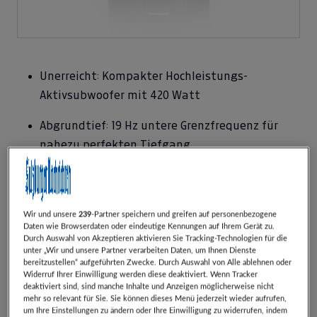
Unerreicht: Kompakter Hochleistungs-
Aktivsubwoofer mit 420 Watt
Abgrundtief: 19 Hz untere Grenzfrequenz für
nahezu perfekten Tiefgang
Komfortabel: Bequem und zuverlässig per App
Steuerbar
Wir und unsere
239
-Partner speichern und greifen auf personenbezogene
Anpassungsfähig: Effektive X-Room-Calibration
Daten wie Browserdaten oder eindeutige Kennungen auf Ihrem Gerät zu.
Durch Auswahl von Akzeptieren aktivieren Sie Tracking-Technologien für die
für sauberen Bass ohne störenden Einfluss des
unter „Wir und unsere Partner verarbeiten Daten, um Ihnen Dienste
Hörraums
bereitzustellen“ aufgeführten Zwecke. Durch Auswahl von Alle ablehnen oder
Widerruf Ihrer Einwilligung werden diese deaktiviert. Wenn Tracker
deaktiviert sind, sind manche Inhalte und Anzeigen möglicherweise nicht
Überzeugend: Groß dimensionierter 32cm
mehr so relevant für Sie. Sie können dieses Menü jederzeit wieder aufrufen,
Basstreiber, langhubig ausgelegt
um Ihre Einstellungen zu ändern oder Ihre Einwilligung zu widerrufen, indem