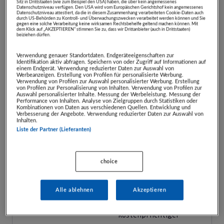
Sitz in Drittstaaten (wie zum Beispiel den USA) haben, die über kein angemessenes
Datenschutzniveau verfügen. Den USA wird vom Europäischen Gerichtshof kein angemessenes
Datenschutzniveau attestiert, da die in diesem Zusammenhang verarbeiteten Cookie-Daten auch
Auktion beendet
durch US-Behörden zu Kontroll- und Überwachungszwecken verarbeitet werden können und Sie
gegen eine solche Verarbeitung keine wirksamen Rechtsbehelfe geltend machen können. Mit
dem Klick auf „AKZEPTIEREN“ stimmen Sie zu, dass wir Drittanbieter (auch in Drittstaaten)
beiziehen dürfen.
Sie können kein Gebot mehr
abgeben.
Verwendung genauer Standortdaten. Endgeräteeigenschaften zur
Identifikation aktiv abfragen. Speichern von oder Zugriff auf Informationen auf
einem Endgerät. Verwendung reduzierter Daten zur Auswahl von
Werbeanzeigen. Erstellung von Profilen für personalisierte Werbung.
Verwendung von Profilen zur Auswahl personalisierter Werbung. Erstellung
ARTIKEL BEOBACHTEN
von Profilen zur Personalisierung von Inhalten. Verwendung von Profilen zur
Auswahl personalisierter Inhalte. Messung der Werbeleistung. Messung der
Performance von Inhalten. Analyse von Zielgruppen durch Statistiken oder
Kombinationen von Daten aus verschiedenen Quellen. Entwicklung und
Verbesserung der Angebote. Verwendung reduzierter Daten zur Auswahl von
Zuschlag ab:
€ 498,00
Inhalten.
Liste der Partner (Lieferanten)
Verkaufspreis:
€ 995,00
Zuschlag am:
06.05.2026,
20:00:00 Uhr
verfügbare Anzahl:
0
choice
Mindestschritt:
€ 10,00
Artikelnummer:
28612
Alle ablehnen
Akzeptieren
Abholfrist:
07.05.2027
Zustellung:
Selbstabholung oder
kostenpflichtiger