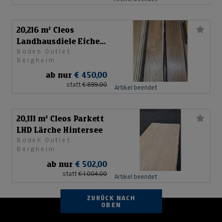
20,216 m² Cleos
Landhausdiele Eiche
Boden Outlet
Teneriffa
Bergheim
ab nur
€ 450,00
statt
€ 899,00
Artikel beendet
20,111 m² Cleos Parkett
LHD Lärche Hintersee
Boden Outlet
Bergheim
ab nur
€ 502,00
statt
€ 1.004,00
Artikel beendet
ZURÜCK NACH
OBEN