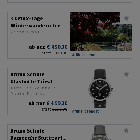
3 Detox-Tage
Winterwandern für 2
Anton GmbH
Personen
ab nur
€ 450,00
statt
€ 900,00
Artikel beendet
Bruno Söhnle
Glashütte Triest
Juwelier Reinhard
Sport 17-73222-761
Maria Damisch
ab nur
€ 499,00
statt
€ 998,00
Artikel beendet
Bruno Söhnle
Damenuhr Stuttgart