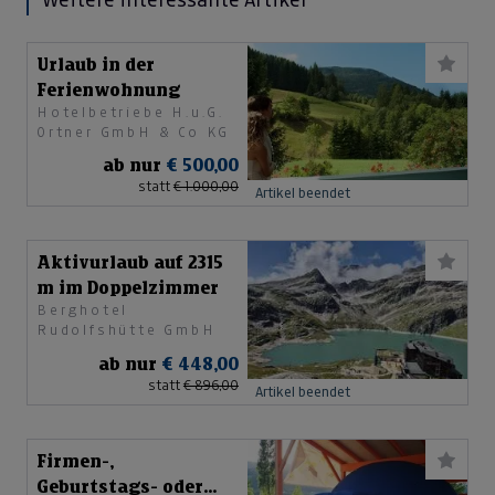
Weitere interessante Artikel
Urlaub in der
Ferienwohnung
Hotelbetriebe H.u.G.
Ortner GmbH & Co KG
ab nur
€ 500,00
statt
€ 1.000,00
Artikel beendet
Aktivurlaub auf 2315
m im Doppelzimmer
Berghotel
Rudolfshütte GmbH
ab nur
€ 448,00
statt
€ 896,00
Artikel beendet
Firmen-,
Geburtstags- oder