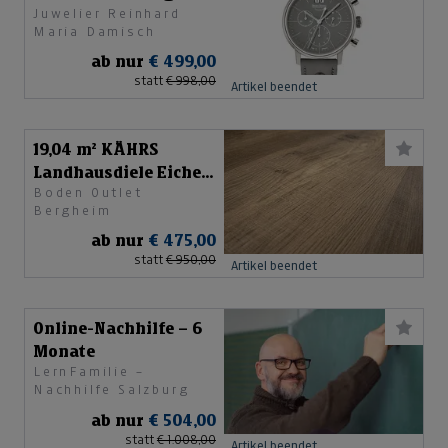
Juwelier Reinhard
17-13178-841
Maria Damisch
ab nur
€ 499,00
statt
€ 998,00
Artikel beendet
19,04 m² KÄHRS
Landhausdiele Eiche
Boden Outlet
Alva grau
Bergheim
ab nur
€ 475,00
statt
€ 950,00
Artikel beendet
Online-Nachhilfe – 6
Monate
LernFamilie –
Nachhilfe Salzburg
ab nur
€ 504,00
statt
€ 1.008,00
Artikel beendet