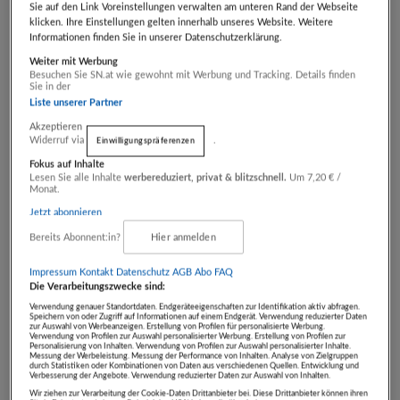
Sie auf den Link Voreinstellungen verwalten am unteren Rand der Webseite
klicken. Ihre Einstellungen gelten innerhalb unseres Website. Weitere
Elegant: Minimalistisches, edles Design mit
Informationen finden Sie in unserer Datenschutzerklärung.
hochwertiger Oberflächenqualität
Weiter mit Werbung
Besuchen Sie SN.at wie gewohnt mit Werbung und Tracking. Details finden
Sie in der
Flexibel: Für alle Anwendungsfälle geeignet
Liste unserer Partner
Akzeptieren
Verbindend: Hohe Flexibilität dank Nubert X-
Widerruf via
.
Einwilligungspräferenzen
Connect-Kompatibilität
Fokus auf Inhalte
Lesen Sie alle Inhalte
werbereduziert, privat & blitzschnell.
Um 7,20 € /
Monat.
Weitere Artikelinformationen
Jetzt abonnieren
Bereits Abonnent:in?
Hier anmelden
Gebotsstand:
€ 508,00
Impressum
Kontakt
Datenschutz
AGB Abo
FAQ
Die Verarbeitungszwecke sind:
Verwendung genauer Standortdaten. Endgeräteeigenschaften zur Identifikation aktiv abfragen.
Speichern von oder Zugriff auf Informationen auf einem Endgerät. Verwendung reduzierter Daten
- Artikel endet in -
zur Auswahl von Werbeanzeigen. Erstellung von Profilen für personalisierte Werbung.
Verwendung von Profilen zur Auswahl personalisierter Werbung. Erstellung von Profilen zur
Personalisierung von Inhalten. Verwendung von Profilen zur Auswahl personalisierter Inhalte.
TAG
STD
MIN
SEK
Messung der Werbeleistung. Messung der Performance von Inhalten. Analyse von Zielgruppen
durch Statistiken oder Kombinationen von Daten aus verschiedenen Quellen. Entwicklung und
00
00
00
00
Verbesserung der Angebote. Verwendung reduzierter Daten zur Auswahl von Inhalten.
Wir ziehen zur Verarbeitung der Cookie-Daten Drittanbieter bei. Diese Drittanbieter können ihren