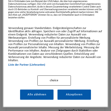
Sitz in Drittstaaten (wie zum Beispiel den USA) haben, die über kein angemessenes
Datenschutzniveau verfügen. Den USA wird vom Europäischen Gerichtshof kein angemessenes
Datenschutzniveau attestiert, da die in diesem Zusammenhang verarbeiteten Cookie-Daten auch
durch US-Behörden zu Kontroll- und Überwachungszwecken verarbeitet werden können und Sie
gegen eine solche Verarbeitung keine wirksamen Rechtsbehelfe geltend machen können. Mit
Auktion beendet
dem Klick auf „AKZEPTIEREN“ stimmen Sie zu, dass wir Drittanbieter (auch in Drittstaaten)
beiziehen dürfen.
Sie können kein Gebot mehr
Verwendung genauer Standortdaten. Endgeräteeigenschaften zur
abgeben.
Identifikation aktiv abfragen. Speichern von oder Zugriff auf Informationen auf
einem Endgerät. Verwendung reduzierter Daten zur Auswahl von
Werbeanzeigen. Erstellung von Profilen für personalisierte Werbung.
Verwendung von Profilen zur Auswahl personalisierter Werbung. Erstellung
von Profilen zur Personalisierung von Inhalten. Verwendung von Profilen zur
ARTIKEL BEOBACHTEN
Auswahl personalisierter Inhalte. Messung der Werbeleistung. Messung der
Performance von Inhalten. Analyse von Zielgruppen durch Statistiken oder
Kombinationen von Daten aus verschiedenen Quellen. Entwicklung und
Verbesserung der Angebote. Verwendung reduzierter Daten zur Auswahl von
Inhalten.
Zuschlag ab:
€ 82,00
Liste der Partner (Lieferanten)
Verkaufspreis:
€ 163,00
Zuschlag am:
06.05.2026,
18:30:00 Uhr
verfügbare Anzahl:
0
choice
Mindestschritt:
€ 1,00
Artikelnummer:
28548
Alle ablehnen
Akzeptieren
Abholfrist:
30.06.2026
Zustellung:
Selbstabholung oder
kostenpflichtiger