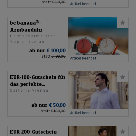
statt
€ 219,00
Artikel beendet
be banana®-
Armbanduhr
Uhrmachermeister
Kogler Stefan
ab nur
€ 100,00
statt
€ 199,00
Artikel beendet
EUR-100-Gutschein für
das perfekte
Sartoria Vienna
Maßhemd
ab nur
€ 50,00
statt
€ 100,00
Artikel beendet
EUR-200-Gutschein