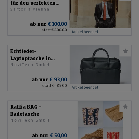
für den perfekten
Sartoria Vienna
Maßanzug
ab nur
€ 100,00
statt
€ 200,00
Artikel beendet
Echtleder-
Laptoptasche in
NoviTech GmbH
Schwarz
ab nur
€ 93,00
statt
€ 185,00
Artikel beendet
Raffia BAG +
Badetasche
NoviTech GmbH
ab nur
€ 50,00