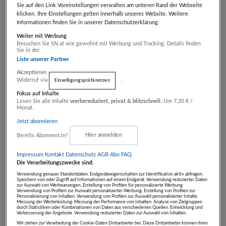
Sie auf den Link Voreinstellungen verwalten am unteren Rand der Webseite
Mit geschwungenem Steg, anpassbaren
klicken. Ihre Einstellungen gelten innerhalb unseres Website. Weitere
Informationen finden Sie in unserer Datenschutzerklärung.
Nasenpads und schlanken Bügeln mit
Weiter mit Werbung
Kunststoffenden für mühelosen Stil.
Besuchen Sie SN.at wie gewohnt mit Werbung und Tracking. Details finden
Sie in der
Liste unserer Partner
Dieses Modell ist auch in deiner Sehstärke
Akzeptieren
erhältlich.
Widerruf via
.
Einwilligungspräferenzen
Fokus auf Inhalte
Lesen Sie alle Inhalte
werbereduziert, privat & blitzschnell.
Um 7,20 € /
Monat.
Jetzt abonnieren
Bereits Abonnent:in?
Hier anmelden
Gebotsstand:
Impressum
Kontakt
Datenschutz
AGB Abo
FAQ
€ 95,00
Die Verarbeitungszwecke sind:
Verwendung genauer Standortdaten. Endgeräteeigenschaften zur Identifikation aktiv abfragen.
Speichern von oder Zugriff auf Informationen auf einem Endgerät. Verwendung reduzierter Daten
zur Auswahl von Werbeanzeigen. Erstellung von Profilen für personalisierte Werbung.
- Artikel endet in -
Verwendung von Profilen zur Auswahl personalisierter Werbung. Erstellung von Profilen zur
Personalisierung von Inhalten. Verwendung von Profilen zur Auswahl personalisierter Inhalte.
Messung der Werbeleistung. Messung der Performance von Inhalten. Analyse von Zielgruppen
TAG
STD
MIN
SEK
durch Statistiken oder Kombinationen von Daten aus verschiedenen Quellen. Entwicklung und
Verbesserung der Angebote. Verwendung reduzierter Daten zur Auswahl von Inhalten.
00
00
00
00
Wir ziehen zur Verarbeitung der Cookie-Daten Drittanbieter bei. Diese Drittanbieter können ihren