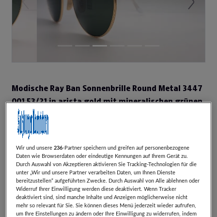
Previous
Next
Modische Ray Ban Sonnenbrille Round Metal 3447
001 53/21 in arista gold mit mineralischen grünen
G15 Gläsern.
Zeige dich mit unserer Sonnenbrille Round Metal
in einem ikonischen und zeitlosen Stil, der vom
Wir und unsere
236
-Partner speichern und greifen auf personenbezogene
Daten wie Browserdaten oder eindeutige Kennungen auf Ihrem Gerät zu.
rebellischen Geist der 80er-Jahre inspiriert ist.
Durch Auswahl von Akzeptieren aktivieren Sie Tracking-Technologien für die
unter „Wir und unsere Partner verarbeiten Daten, um Ihnen Dienste
Dieses bei Trendsettern beliebte Unisex-Modell
bereitzustellen“ aufgeführten Zwecke. Durch Auswahl von Alle ablehnen oder
Widerruf Ihrer Einwilligung werden diese deaktiviert. Wenn Tracker
verfügt über ein goldenes Metallgestell und
deaktiviert sind, sind manche Inhalte und Anzeigen möglicherweise nicht
mehr so relevant für Sie. Sie können dieses Menü jederzeit wieder aufrufen,
grüne G-15-Gläser.
um Ihre Einstellungen zu ändern oder Ihre Einwilligung zu widerrufen, indem