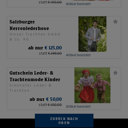
statt
€ 100,00
Artikel beendet
Salzburger
Herrenlederhose
moser Trachten GmbH
& Co. KG
ab nur
€ 125,00
statt
€ 249,00
Artikel beendet
Gutschein Leder- &
Trachtenmode Kinder
Sinnhofer Leder &
Trachten
ab nur
€ 50,00
statt
€ 100,00
Artikel beendet
ZURÜCK NACH
OBEN