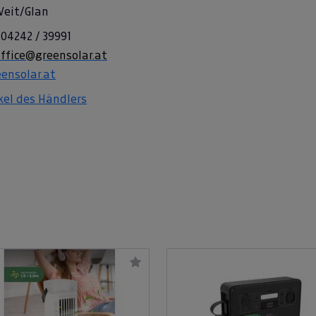
 Veit/Glan
 04242 / 39991
ffice@greensolar.at
ensolar.at
ikel des Händlers