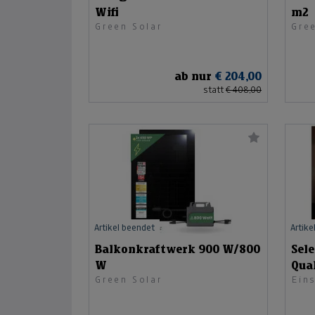
Wifi
m2
Green Solar
Gre
ab nur
€ 204,00
statt
€ 408,00
Artikel beendet
Artike
Balkonkraftwerk 900 W/800
Sele
W
Qual
Green Solar
Ein