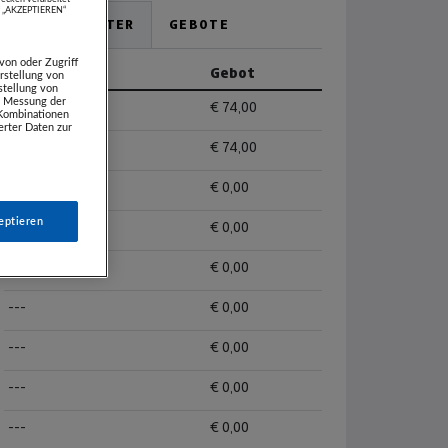
uf „AKZEPTIEREN“
HÖCHSTBIETER
GEBOTE
von oder Zugriff
Biet-Alias
Gebot
rstellung von
stellung von
e. Messung der
Geistlinger
€ 74,00
 Kombinationen
rter Daten zur
BMWR1200GS
€ 74,00
---
€ 0,00
eptieren
---
€ 0,00
---
€ 0,00
---
€ 0,00
---
€ 0,00
---
€ 0,00
---
€ 0,00