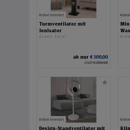
Artikel beendet
Artike
Turmventilator mit
Min
Ionisator
Was
Green Solar
Gre
ab nur
€ 100,00
statt
€ 200,00
Artikel beendet
Artike
Design-Standventilator mit
Klim