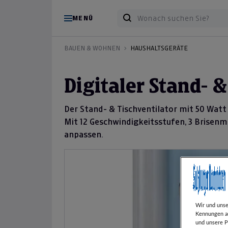
MENÜ
BAUEN & WOHNEN
HAUSHALTSGERÄTE
Digitaler Stand- &
Der Stand- & Tischventilator mit 50 Watt 
Mit 12 Geschwindigkeitsstufen, 3 Brisenmo
anpassen.
Wir und uns
Kennungen au
und unsere P