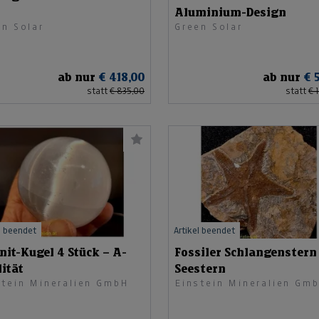
Aluminium-Design
en Solar
Green Solar
ab nur
€ 418,00
ab nur
€ 
statt
€ 835,00
statt
€ 
l beendet
Artikel beendet
nit-Kugel 4 Stück – A-
Fossiler Schlangenstern
ität
Seestern
stein Mineralien GmbH
Einstein Mineralien Gm