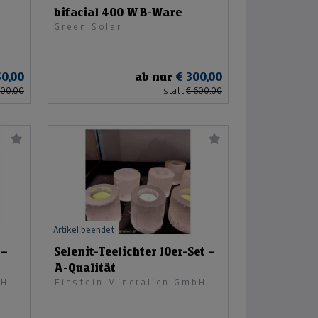
bifacial 400 W B-Ware
Green Solar
50,00
ab nur
€ 300,00
100,00
statt
€ 600,00
Artikel beendet
 –
Selenit-Teelichter 10er-Set –
A-Qualität
bH
Einstein Mineralien GmbH