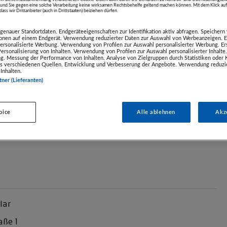
nd Sie gegen eine solche Verarbeitung keine wirksamen Rechtsbehelfe geltend machen können. Mit dem Klick a
eitsstufen und 3 Brisenmodi, die du individuell
ass wir Drittanbieter (auch in Drittstaaten) beiziehen dürfen.
enauer Standortdaten. Endgeräteeigenschaften zur Identifikation aktiv abfragen. Speichern 
ionen auf einem Endgerät. Verwendung reduzierter Daten zur Auswahl von Werbeanzeigen. E
 Grad und einer vertikalen Oszillation von 90 Grad
 personalisierte Werbung. Verwendung von Profilen zur Auswahl personalisierter Werbung. Er
 Personalisierung von Inhalten. Verwendung von Profilen zur Auswahl personalisierter Inhalt
. Die Bedienung ist mühelos über ein modernes LED-
g. Messung der Performance von Inhalten. Analyse von Zielgruppen durch Statistiken oder
s verschiedenen Quellen. Entwicklung und Verbesserung der Angebote. Verwendung reduzie
nung möglich.
Inhalten.
tner (Lieferanten)
llungen (660 mm und 950 mm) und verwendet einen
oice
Alle ablehnen
Akz
lar
aße 1