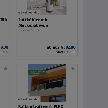
Artikel beendet
96Wh
Luftkühler mit
Mückenabwehr
Green Solar
39,00
ab nur
€ 192,00
 277,00
statt
€ 383,00
Artikel beendet
Balkonkraftwerk FLEX