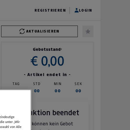
REGISTRIEREN
LOGIN
AKTUALISIEREN
Gebotsstand:
€ 0,00
- Artikel endet in -
TAG
STD
MIN
SEK
00
00
00
00
Auktion beendet
eindeutige
die unter „Wir
Sie können kein Gebot
uswahl von Alle