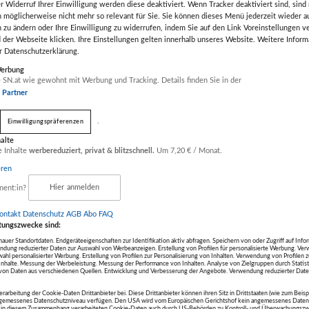
r Widerruf Ihrer Einwilligung werden diese deaktiviert. Wenn Tracker deaktiviert sind, sind
 möglicherweise nicht mehr so relevant für Sie. Sie können dieses Menü jederzeit wieder a
n zu ändern oder Ihre Einwilligung zu widerrufen, indem Sie auf den Link Voreinstellungen 
 der Webseite klicken. Ihre Einstellungen gelten innerhalb unseres Website. Weitere Inform
er Datenschutzerklärung.
Next
Werbung
 SN.at wie gewohnt mit Werbung und Tracking. Details finden Sie in der
r Partner
.
Einwilligungspräferenzen
halte
e Inhalte
werbereduziert, privat & blitzschnell.
Um 7,20 € / Monat.
eren
nent:in?
Hier anmelden
ontakt
Datenschutz
AGB Abo
FAQ
tungszwecke sind:
uer Standortdaten. Endgeräteeigenschaften zur Identifikation aktiv abfragen. Speichern von oder Zugriff auf Info
ndung reduzierter Daten zur Auswahl von Werbeanzeigen. Erstellung von Profilen für personalisierte Werbung. V
wahl personalisierter Werbung. Erstellung von Profilen zur Personalisierung von Inhalten. Verwendung von Profilen 
r Inhalte. Messung der Werbeleistung. Messung der Performance von Inhalten. Analyse von Zielgruppen durch Statis
on Daten aus verschiedenen Quellen. Entwicklung und Verbesserung der Angebote. Verwendung reduzierter Date
deale Lösung für heiße Tage. Mit 50 Watt Leistung sorgt
erarbeitung der Cookie-Daten Drittanbieter bei. Diese Drittanbieter können ihren Sitz in Drittstaaten (wie zum Beis
ulation. Er bietet vielseitige Einstellungen wie einen
ngemessenes Datenschutzniveau verfügen. Den USA wird vom Europäischen Gerichtshof kein angemessenes Daten
die in diesem Zusammenhang verarbeiteten Cookie-Daten auch durch US-Behörden zu Kontroll- und Überwachungszw