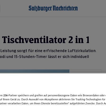
 Tischventilator 2 in 1
Leistung sorgt für eine erfrischende Luftzirkulation.
di und 15-Stunden-Timer lässt er sich individuell
ere
236
-Partner speichern und greifen auf personenbezogene Daten wie Browserdaten oder 
f Ihrem Gerät zu. Durch Auswahl von Akzeptieren aktivieren Sie Tracking-Technologien für 
artner verarbeiten Daten, um Ihnen Dienste bereitzustellen“ aufgeführten Zwecke. Durch A