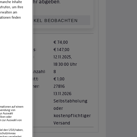
mehr abgeben.
 manche Inhalte
ufrufen, um Ihre
verwalten am
ationen finden
ARTIKEL BEOBACHTEN
Zuschlag ab:
€ 74,00
Verkaufspreis:
€ 147,00
Zuschlag am:
12.11.2025,
18:30:00 Uhr
verfügbare Anzahl:
8
Mindestschritt:
€ 1,00
Artikelnummer:
27816
Abholfrist:
13.11.2026
Zustellung:
Selbstabholung
rmationen auf einem
oder
erwendung von
zur Auswahl
kostenpflichtiger
tiken oder
n zur Auswahl von
Versand
piel den USA) haben,
schutzniveau
ecken verarbeitet