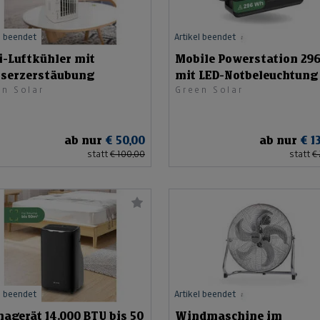
l beendet
Artikel beendet
i-Luftkühler mit
Mobile Powerstation 2
serzerstäubung
mit LED-Notbeleuchtung
en Solar
Green Solar
ab nur
€ 50,00
ab nur
€ 1
statt
€ 100,00
statt
€
l beendet
Artikel beendet
agerät 14.000 BTU bis 50
Windmaschine im