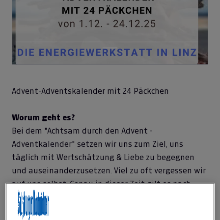
Advent-Adventskalender mit 24 Päckchen
Worum geht es?
Bei dem "Achtsam durch den Advent -
Adventkalender" setzen wir uns zum Ziel, uns
täglich mit Wertschätzung & Liebe zu begegnen
und auseinanderzusetzen. Viel zu oft vergessen wir
auf uns selbst. Genau in dieser Zeit gilt es nach
Innen zu Schauen, den Trubel der beleuchteten
Einkaufsstraßen zu entfliehen und die besinnliche