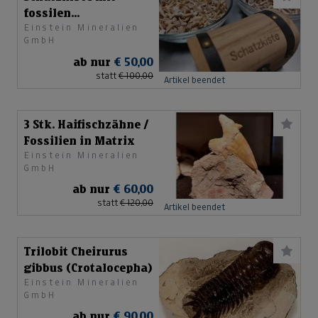
fossilen
Einstein Mineralien
Haifischzähnen
GmbH
ab nur
€ 50,00
statt
€ 100,00
Artikel beendet
3 Stk. Haifischzähne /
Fossilien in Matrix
Einstein Mineralien
GmbH
ab nur
€ 60,00
statt
€ 120,00
Artikel beendet
Trilobit Cheirurus
gibbus (Crotalocepha)
Einstein Mineralien
GmbH
ab nur
€ 90,00