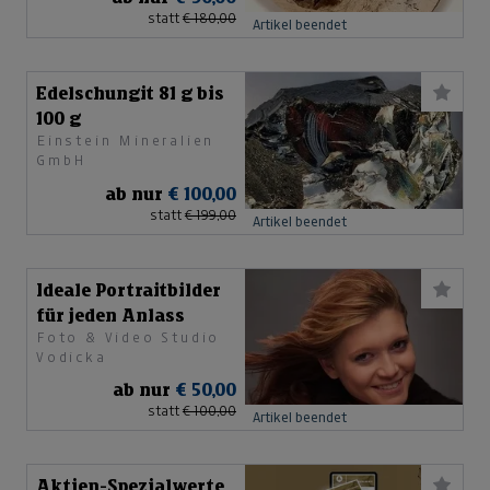
statt
€ 180,00
Artikel beendet
Edelschungit 81 g bis
100 g
Einstein Mineralien
GmbH
ab nur
€ 100,00
statt
€ 199,00
Artikel beendet
Ideale Portraitbilder
für jeden Anlass
Foto & Video Studio
Vodicka
ab nur
€ 50,00
statt
€ 100,00
Artikel beendet
Aktien-Spezialwerte