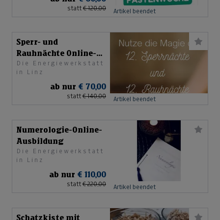
statt
€ 120,00
Artikel beendet
Sperr- und
Rauhnächte Online-
Die Energiewerkstatt
Begleitung
in Linz
ab nur
€ 70,00
statt
€ 140,00
Artikel beendet
Numerologie-Online-
Ausbildung
Die Energiewerkstatt
in Linz
ab nur
€ 110,00
statt
€ 220,00
Artikel beendet
Schatzkiste mit