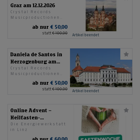
Graz am 12.12.2026
Crystal Records
Musicproductionen
GesmbH
ab nur
€ 50,00
statt
€ 100,00
Artikel beendet
Daniela de Santos in
Herzogenburg am
Crystal Records
05.06.2026
Musicproductionen
GesmbH
ab nur
€ 50,00
statt
€ 100,00
Artikel beendet
Online Advent –
Heilfasten-
Die Energiewerkstatt
Begleitung
in Linz
ab nur
€ 60,00