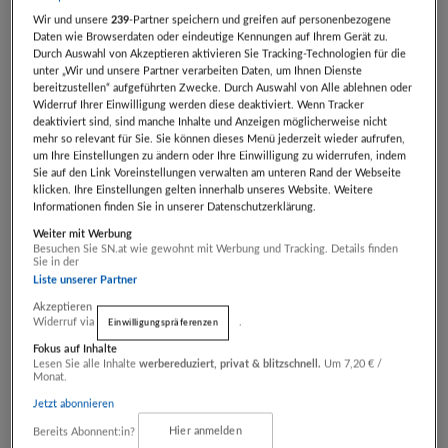
Zeit für sich selbst zu nutzen um eine gute Tat für
Wir und unsere
239
-Partner speichern und greifen auf personenbezogene
sich selbst zu tun.
Daten wie Browserdaten oder eindeutige Kennungen auf Ihrem Gerät zu.
Durch Auswahl von Akzeptieren aktivieren Sie Tracking-Technologien für die
unter „Wir und unsere Partner verarbeiten Daten, um Ihnen Dienste
Das Prinzip ist ganz einfach - wir schenken uns
bereitzustellen“ aufgeführten Zwecke. Durch Auswahl von Alle ablehnen oder
Widerruf Ihrer Einwilligung werden diese deaktiviert. Wenn Tracker
Achtsamkeit, Liebe und Wertschätzung. Damit
deaktiviert sind, sind manche Inhalte und Anzeigen möglicherweise nicht
mehr so relevant für Sie. Sie können dieses Menü jederzeit wieder aufrufen,
machen wir unsere Welt ein kleines bisschen
um Ihre Einstellungen zu ändern oder Ihre Einwilligung zu widerrufen, indem
freundlicher, schöner, liebevoller - kurz gesagt,
Sie auf den Link Voreinstellungen verwalten am unteren Rand der Webseite
klicken. Ihre Einstellungen gelten innerhalb unseres Website. Weitere
einfach besser.
Informationen finden Sie in unserer Datenschutzerklärung.
Ist das realistisch?
Weiter mit Werbung
Ich bin absolut davon überzeugt, da wir täglich
Besuchen Sie SN.at wie gewohnt mit Werbung und Tracking. Details finden
Sie in der
eine neue Wahl haben, unsere Welt ein Stück
Liste unserer Partner
schöner, besser und freudvoller zu machen. Also,
Akzeptieren
Widerruf via
.
Einwilligungspräferenzen
warum sich nicht einfach 24 Tage mit
Fokus auf Inhalte
Selbstfürsorge und Selbstliebe beschäftigen?
Lesen Sie alle Inhalte
werbereduziert, privat & blitzschnell.
Um 7,20 € /
Monat.
Jetzt abonnieren
Was erwartet Sie?
Bereits Abonnent:in?
Hier anmelden
1 Paket mit 24 Päckchen mit kleinen To-Do‘s,