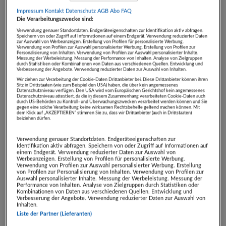
Ritualen, Botschaften und Denkanstössen, die
Impressum
Kontakt
Datenschutz
AGB Abo
FAQ
Die Verarbeitungszwecke sind:
riesig in der Auswirkung und Ausrichtung sind.
Verwendung genauer Standortdaten. Endgeräteeigenschaften zur Identifikation aktiv abfragen.
Speichern von oder Zugriff auf Informationen auf einem Endgerät. Verwendung reduzierter Daten
zur Auswahl von Werbeanzeigen. Erstellung von Profilen für personalisierte Werbung.
Verwendung von Profilen zur Auswahl personalisierter Werbung. Erstellung von Profilen zur
Möchten Sie Ihre Welt mit Selbstliebe, positiven
Personalisierung von Inhalten. Verwendung von Profilen zur Auswahl personalisierter Inhalte.
Messung der Werbeleistung. Messung der Performance von Inhalten. Analyse von Zielgruppen
Affirmationen und positiven Gedanken nähren?
durch Statistiken oder Kombinationen von Daten aus verschiedenen Quellen. Entwicklung und
Verbesserung der Angebote. Verwendung reduzierter Daten zur Auswahl von Inhalten.
Möchten Sie erfahren wie viel Selbstliebe in unserer
Wir ziehen zur Verarbeitung der Cookie-Daten Drittanbieter bei. Diese Drittanbieter können ihren
Sitz in Drittstaaten (wie zum Beispiel den USA) haben, die über kein angemessenes
eigenen Welt entstehen kann, wenn wir beginnen
Datenschutzniveau verfügen. Den USA wird vom Europäischen Gerichtshof kein angemessenes
Datenschutzniveau attestiert, da die in diesem Zusammenhang verarbeiteten Cookie-Daten auch
durch US-Behörden zu Kontroll- und Überwachungszwecken verarbeitet werden können und Sie
uns selbst Selbstfürsorge und Wertschätzung zu
gegen eine solche Verarbeitung keine wirksamen Rechtsbehelfe geltend machen können. Mit
dem Klick auf „AKZEPTIEREN“ stimmen Sie zu, dass wir Drittanbieter (auch in Drittstaaten)
verordnen und unsere inneren Saboteure
beiziehen dürfen.
verabschieden?
Verwendung genauer Standortdaten. Endgeräteeigenschaften zur
Dann lassen Sie uns loslegen!
Identifikation aktiv abfragen. Speichern von oder Zugriff auf Informationen auf
einem Endgerät. Verwendung reduzierter Daten zur Auswahl von
Ich freue mich auf einen Advent voller
Werbeanzeigen. Erstellung von Profilen für personalisierte Werbung.
Verwendung von Profilen zur Auswahl personalisierter Werbung. Erstellung
Freundlichkeit, Achtsamkeit, Warmherzigkeit und
von Profilen zur Personalisierung von Inhalten. Verwendung von Profilen zur
Auswahl personalisierter Inhalte. Messung der Werbeleistung. Messung der
Einfühlungsvermögen, gemeinsam machen wir
Performance von Inhalten. Analyse von Zielgruppen durch Statistiken oder
Kombinationen von Daten aus verschiedenen Quellen. Entwicklung und
Verbesserung der Angebote. Verwendung reduzierter Daten zur Auswahl von
unsere Welt zu einem liebevollen Ort des Seins.
Inhalten.
Liste der Partner (Lieferanten)