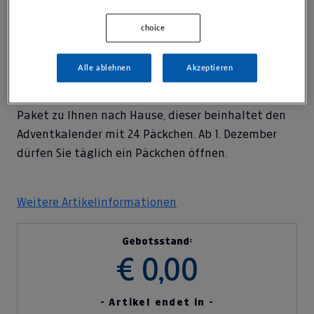
Was Sie dazu benötigen:
soviel Zeit wie Sie einbringen können und möchten.
choice
Alle ablehnen
Akzeptieren
Wie läuft es ab?
Sie erhalten nach Ihrer Zertifikatsübermittlung ein
Paket zu Ihnen nach Hause, dieser beinhaltet den
Adventkalender mit 24 Päckchen. Ab 1. Dezember
dürfen Sie täglich ein Päckchen öffnen.
Weitere Artikelinformationen
Gebotsstand:
€ 0,00
- Artikel endet in -