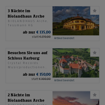
3 Nächte im
Biolandhaus Arche
BIOLANDHAUS Arche,
Tessmann KG
ab nur
€ 135,00
statt
€ 270,00
Artikel beendet
Besuchen Sie uns auf
Schloss Harburg
Crystal Records
Musicproductionen
GesmbH
ab nur
€ 150,00
statt
€ 300,00
Artikel beendet
2 Nächte im
Biolandhaus Arche