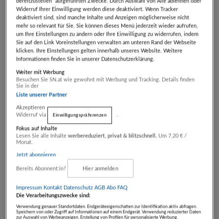
bereitzustellen“ aufgeführten Zwecke. Durch Auswahl von Alle ablehnen oder
30.01.2026 & 01.03. - 06.04.2026 & 01.05.2025 -
Widerruf Ihrer Einwilligung werden diese deaktiviert. Wenn Tracker
03.07.2026 je nach Verfügbarkeit eingelöst werden.
deaktiviert sind, sind manche Inhalte und Anzeigen möglicherweise nicht
mehr so relevant für Sie. Sie können dieses Menü jederzeit wieder aufrufen,
um Ihre Einstellungen zu ändern oder Ihre Einwilligung zu widerrufen, indem
Unser Paket beinhaltet:
Sie auf den Link Voreinstellungen verwalten am unteren Rand der Webseite
klicken. Ihre Einstellungen gelten innerhalb unseres Website. Weitere
3 Nächte im Doppelzimmer für 2 Personen +
Informationen finden Sie in unserer Datenschutzerklärung.
Hund
Weiter mit Werbung
Besuchen Sie SN.at wie gewohnt mit Werbung und Tracking. Details finden
inkl. Frühstücksbuffet
Sie in der
Liste unserer Partner
Halbpension oder All Inclusive Light gegen
Akzeptieren
Aufzahlung möglich
Widerruf via
.
Einwilligungspräferenzen
inkl. gratis Saunanutzung
Fokus auf Inhalte
Lesen Sie alle Inhalte
werbereduziert, privat & blitzschnell.
Um 7,20 € /
inkl. kleines Willkommenspaket für den Hund
Monat.
inkl. Hunde-Wanderempfehlung
Jetzt abonnieren
inkl. Nutzung der Wellnesslandschaft im
Bereits Abonnent:in?
Hier anmelden
Schwesternhotel
Impressum
Kontakt
Datenschutz
AGB Abo
FAQ
Die Verarbeitungszwecke sind:
Preis für 2 Personen inkl. Hund regulär € 654,-
Verwendung genauer Standortdaten. Endgeräteeigenschaften zur Identifikation aktiv abfragen.
Speichern von oder Zugriff auf Informationen auf einem Endgerät. Verwendung reduzierter Daten
zur Auswahl von Werbeanzeigen. Erstellung von Profilen für personalisierte Werbung.