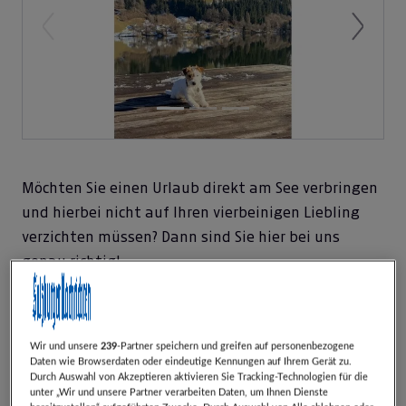
Previous
Next
Möchten Sie einen Urlaub direkt am See verbringen
und hierbei nicht auf Ihren vierbeinigen Liebling
verzichten müssen? Dann sind Sie hier bei uns
genau richtig!
Bei uns sind Hunde, jeglicher Größe, willkommen!
Unsere Terrierdame Ary freut sich auf jeden
Wir und unsere
239
-Partner speichern und greifen auf personenbezogene
Spielgefährten.
Daten wie Browserdaten oder eindeutige Kennungen auf Ihrem Gerät zu.
Durch Auswahl von Akzeptieren aktivieren Sie Tracking-Technologien für die
Das Zertifikat kann im Zeitraum von 07.01. -
unter „Wir und unsere Partner verarbeiten Daten, um Ihnen Dienste