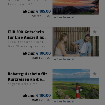
BIOLANDHAUS Arche,
Tessmann KG
ab nur
€ 105,00
statt
€ 210,00
Artikel beendet
EUR-200-Gutschein
für Ihre Auszeit im
Granitzbauer GmbH -
Chalet
Das Wiesenquartier
ab nur
€ 100,00
statt
€ 200,00
Artikel beendet
Rabattgutschein für
Kurzreisen an die
regiomaris GmbH
Nordsee
ab nur
€ 100,00
statt
€ 200,00
Artikel beendet