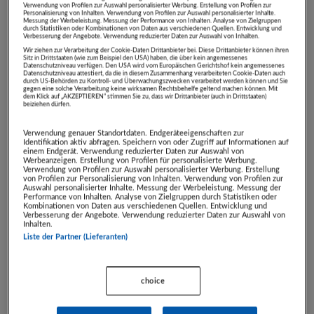
Ortstaxe und Regionsabgabe sind vor Ort zu
Verwendung von Profilen zur Auswahl personalisierter Werbung. Erstellung von Profilen zur
Personalisierung von Inhalten. Verwendung von Profilen zur Auswahl personalisierter Inhalte.
bezahlen
Messung der Werbeleistung. Messung der Performance von Inhalten. Analyse von Zielgruppen
durch Statistiken oder Kombinationen von Daten aus verschiedenen Quellen. Entwicklung und
Verbesserung der Angebote. Verwendung reduzierter Daten zur Auswahl von Inhalten.
pro Aufenthalt nur 1 Gutschein gültig
Wir ziehen zur Verarbeitung der Cookie-Daten Drittanbieter bei. Diese Drittanbieter können ihren
Sitz in Drittstaaten (wie zum Beispiel den USA) haben, die über kein angemessenes
Datenschutzniveau verfügen. Den USA wird vom Europäischen Gerichtshof kein angemessenes
Datenschutzniveau attestiert, da die in diesem Zusammenhang verarbeiteten Cookie-Daten auch
weitere Personen oder andere Zimmerkategorie
durch US-Behörden zu Kontroll- und Überwachungszwecken verarbeitet werden können und Sie
gegen eine solche Verarbeitung keine wirksamen Rechtsbehelfe geltend machen können. Mit
gegen Aufzahlung möglich
dem Klick auf „AKZEPTIEREN“ stimmen Sie zu, dass wir Drittanbieter (auch in Drittstaaten)
beiziehen dürfen.
Weitere Artikelinformationen
Verwendung genauer Standortdaten. Endgeräteeigenschaften zur
Identifikation aktiv abfragen. Speichern von oder Zugriff auf Informationen auf
einem Endgerät. Verwendung reduzierter Daten zur Auswahl von
Werbeanzeigen. Erstellung von Profilen für personalisierte Werbung.
Gebotsstand:
Verwendung von Profilen zur Auswahl personalisierter Werbung. Erstellung
von Profilen zur Personalisierung von Inhalten. Verwendung von Profilen zur
€ 0,00
Auswahl personalisierter Inhalte. Messung der Werbeleistung. Messung der
Performance von Inhalten. Analyse von Zielgruppen durch Statistiken oder
Kombinationen von Daten aus verschiedenen Quellen. Entwicklung und
Verbesserung der Angebote. Verwendung reduzierter Daten zur Auswahl von
Inhalten.
- Artikel endet in -
Liste der Partner (Lieferanten)
TAG
STD
MIN
SEK
00
00
00
00
choice