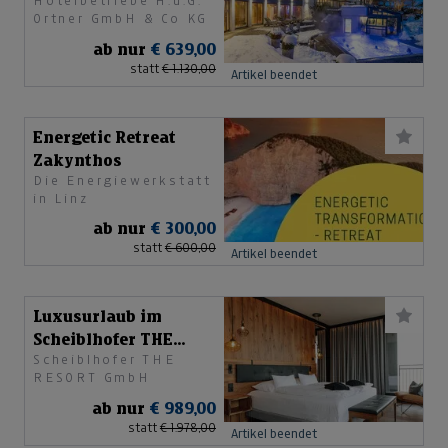
Hotelbetriebe H.u.G.
Ortner GmbH & Co KG
ab nur
€ 639,00
statt
€ 1.130,00
Artikel beendet
Energetic Retreat
Zakynthos
Die Energiewerkstatt
in Linz
ab nur
€ 300,00
statt
€ 600,00
Artikel beendet
Luxusurlaub im
Scheiblhofer THE
Scheiblhofer THE
RESORT
RESORT GmbH
ab nur
€ 989,00
statt
€ 1.978,00
Artikel beendet