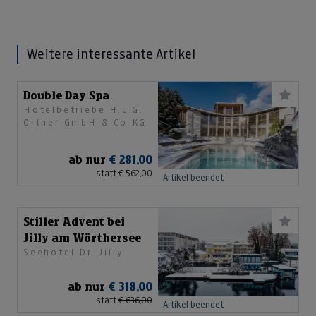
Weitere interessante Artikel
Double Day Spa
Hotelbetriebe H.u.G.
Ortner GmbH & Co KG
ab nur
€ 281,00
statt
€ 562,00
Artikel beendet
Stiller Advent bei
Jilly am Wörthersee
Seehotel Dr. Jilly
ab nur
€ 318,00
statt
€ 636,00
Artikel beendet