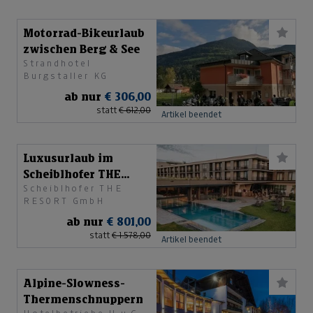
Motorrad-Bikeurlaub
zwischen Berg & See
Strandhotel
Burgstaller KG
ab nur
€ 306,00
statt
€ 612,00
Artikel beendet
Luxusurlaub im
Scheiblhofer THE
Scheiblhofer THE
RESORT
RESORT GmbH
ab nur
€ 801,00
statt
€ 1.578,00
Artikel beendet
Alpine-Slowness-
Thermenschnuppern