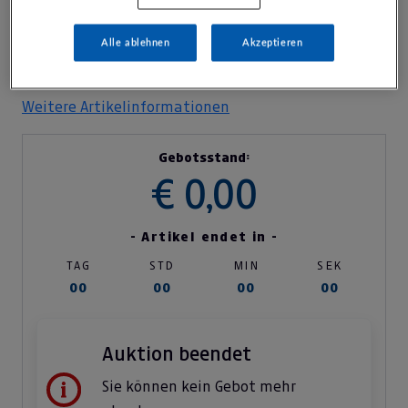
Alle ablehnen
Akzeptieren
Weitere Artikelinformationen
Gebotsstand:
€ 0,00
- Artikel endet in -
TAG
STD
MIN
SEK
00
00
00
00
Auktion beendet
Sie können kein Gebot mehr