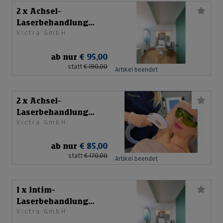
2 x Achsel-
Laserbehandlung
Victra GmbH
Herren
ab nur
€ 95,00
statt
€ 190,00
Artikel beendet
2 x Achsel-
Laserbehandlung
Victra GmbH
Damen
ab nur
€ 85,00
statt
€ 170,00
Artikel beendet
1 x Intim-
Laserbehandlung
Victra GmbH
Herren