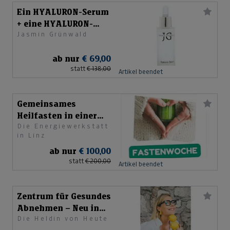
Ein HYALURON-Serum
+ eine HYALURON-
Jasmin Grünwald
Creme
ab nur
€ 69,00
statt
€ 138,00
Artikel beendet
Gemeinsames
Heilfasten in einer
Die Energiewerkstatt
WhatsApp-Gruppe
in Linz
ab nur
€ 100,00
statt
€ 200,00
Artikel beendet
Zentrum für Gesundes
Abnehmen – Neu in
Die Heldin von Heute
Salzburg