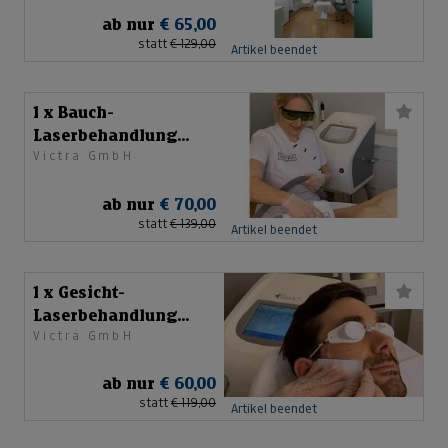
ab nur
€ 65,00
statt
€ 129,00
Artikel beendet
1 x Bauch-
Laserbehandlung
Victra GmbH
Herren
ab nur
€ 70,00
statt
€ 139,00
Artikel beendet
1 x Gesicht-
Laserbehandlung
Victra GmbH
Herren
ab nur
€ 60,00
statt
€ 119,00
Artikel beendet