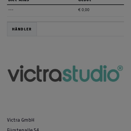
---
€ 0,00
HÄNDLER
Victra GmbH
Fürstenalle 54