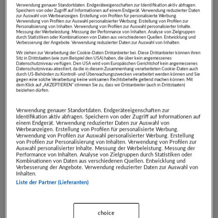
Verwendung genauer Standortdaten. Endgeräteeigenschaften zur Identifikation aktiv abfragen.
dünner, feiner & weicher
Speichern von oder Zugriff auf Informationen auf einem Endgerät. Verwendung reduzierter Daten
zur Auswahl von Werbeanzeigen. Erstellung von Profilen für personalisierte Werbung.
Verbesserung des Hautbilds - weniger
Verwendung von Profilen zur Auswahl personalisierter Werbung. Erstellung von Profilen zur
Personalisierung von Inhalten. Verwendung von Profilen zur Auswahl personalisierter Inhalte.
Messung der Werbeleistung. Messung der Performance von Inhalten. Analyse von Zielgruppen
Irritationen & keine eingewachsenen Haare
durch Statistiken oder Kombinationen von Daten aus verschiedenen Quellen. Entwicklung und
Verbesserung der Angebote. Verwendung reduzierter Daten zur Auswahl von Inhalten.
Behandlung bei gebräunter Haut möglich -
Wir ziehen zur Verarbeitung der Cookie-Daten Drittanbieter bei. Diese Drittanbieter können ihren
Sitz in Drittstaaten (wie zum Beispiel den USA) haben, die über kein angemessenes
kein Verzicht auf Sonne oder Solarium
Datenschutzniveau verfügen. Den USA wird vom Europäischen Gerichtshof kein angemessenes
Datenschutzniveau attestiert, da die in diesem Zusammenhang verarbeiteten Cookie-Daten auch
Signifikante Haarreduktion, verlangsamter
durch US-Behörden zu Kontroll- und Überwachungszwecken verarbeitet werden können und Sie
gegen eine solche Verarbeitung keine wirksamen Rechtsbehelfe geltend machen können. Mit
dem Klick auf „AKZEPTIEREN“ stimmen Sie zu, dass wir Drittanbieter (auch in Drittstaaten)
Haarwuchs bereits nach der ersten
beiziehen dürfen.
Behandlung!
Verwendung genauer Standortdaten. Endgeräteeigenschaften zur
Identifikation aktiv abfragen. Speichern von oder Zugriff auf Informationen auf
www.victrastudio.com
einem Endgerät. Verwendung reduzierter Daten zur Auswahl von
Werbeanzeigen. Erstellung von Profilen für personalisierte Werbung.
Verwendung von Profilen zur Auswahl personalisierter Werbung. Erstellung
von Profilen zur Personalisierung von Inhalten. Verwendung von Profilen zur
Auswahl personalisierter Inhalte. Messung der Werbeleistung. Messung der
Performance von Inhalten. Analyse von Zielgruppen durch Statistiken oder
Kombinationen von Daten aus verschiedenen Quellen. Entwicklung und
Verbesserung der Angebote. Verwendung reduzierter Daten zur Auswahl von
Inhalten.
Liste der Partner (Lieferanten)
choice