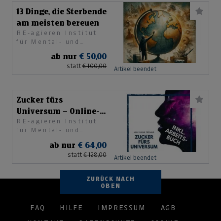
13 Dinge, die Sterbende
am meisten bereuen
RE-agieren Institut
für Mental- und
Personaltraining e. U.
ab nur
€ 50,00
statt
€ 100,00
Artikel beendet
Zucker fürs
Universum – Online-
RE-agieren Institut
Videokurs + Buch
für Mental- und
Personaltraining e. U.
ab nur
€ 64,00
statt
€ 128,00
Artikel beendet
ZURÜCK NACH
OBEN
FAQ
HILFE
IMPRESSUM
AGB