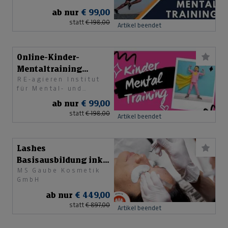
Personaltraining e. U.
ab nur
€ 99,00
statt
€ 198,00
Artikel beendet
Online-Kinder-
Mentaltraining
RE-agieren Institut
Basics
für Mental- und
Personaltraining e. U.
ab nur
€ 99,00
statt
€ 198,00
Artikel beendet
Lashes
Basisausbildung inkl.
MS Gaube Kosmetik
Starterpaket
GmbH
ab nur
€ 449,00
statt
€ 897,00
Artikel beendet