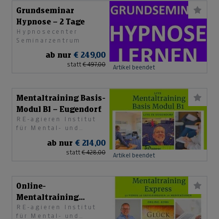
Grundseminar
Hypnose – 2 Tage
Hypnosecenter
Seminarzentrum
ab nur
€ 249,00
statt
€ 497,00
Artikel beendet
Mentaltraining Basis-
Modul B1 – Eugendorf
RE-agieren Institut
für Mental- und
Personaltraining e. U.
ab nur
€ 214,00
statt
€ 428,00
Artikel beendet
Online-
Mentaltraining
RE-agieren Institut
Express
für Mental- und