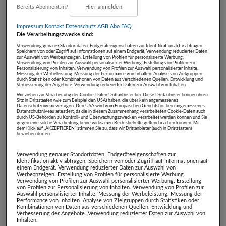
Energiehaushalt auszugleichen.
Bereits Abonnent:in?
Hier anmelden
Ort: Live Online
Impressum
Kontakt
Datenschutz
AGB Abo
FAQ
Die Verarbeitungszwecke sind:
Die
BaBlü® Akademie
bietet auch Kurse in
Verwendung genauer Standortdaten. Endgeräteeigenschaften zur Identifikation aktiv abfragen.
Speichern von oder Zugriff auf Informationen auf einem Endgerät. Verwendung reduzierter Daten
folgenden Bereichen:
zur Auswahl von Werbeanzeigen. Erstellung von Profilen für personalisierte Werbung.
Verwendung von Profilen zur Auswahl personalisierter Werbung. Erstellung von Profilen zur
Personalisierung von Inhalten. Verwendung von Profilen zur Auswahl personalisierter Inhalte.
Messung der Werbeleistung. Messung der Performance von Inhalten. Analyse von Zielgruppen
Bachblütenakademie – Bachblüten
durch Statistiken oder Kombinationen von Daten aus verschiedenen Quellen. Entwicklung und
Verbesserung der Angebote. Verwendung reduzierter Daten zur Auswahl von Inhalten.
Ausbildungen
Wir ziehen zur Verarbeitung der Cookie-Daten Drittanbieter bei. Diese Drittanbieter können ihren
Sitz in Drittstaaten (wie zum Beispiel den USA) haben, die über kein angemessenes
Aromatherapie – Aromapflege –
Datenschutzniveau verfügen. Den USA wird vom Europäischen Gerichtshof kein angemessenes
Datenschutzniveau attestiert, da die in diesem Zusammenhang verarbeiteten Cookie-Daten auch
durch US-Behörden zu Kontroll- und Überwachungszwecken verarbeitet werden können und Sie
Kosmetikherstellung
gegen eine solche Verarbeitung keine wirksamen Rechtsbehelfe geltend machen können. Mit
dem Klick auf „AKZEPTIEREN“ stimmen Sie zu, dass wir Drittanbieter (auch in Drittstaaten)
Kinesiologie – Cranio
beiziehen dürfen.
Klangmasssage – Klangschalen –
Verwendung genauer Standortdaten. Endgeräteeigenschaften zur
Klangpunktur nach TCM
Identifikation aktiv abfragen. Speichern von oder Zugriff auf Informationen auf
einem Endgerät. Verwendung reduzierter Daten zur Auswahl von
Kräuterpädagogik – Heilpflanzen – TEM –
Werbeanzeigen. Erstellung von Profilen für personalisierte Werbung.
Verwendung von Profilen zur Auswahl personalisierter Werbung. Erstellung
Meisterkräutertherapie – Heilpilze –
von Profilen zur Personalisierung von Inhalten. Verwendung von Profilen zur
Auswahl personalisierter Inhalte. Messung der Werbeleistung. Messung der
Performance von Inhalten. Analyse von Zielgruppen durch Statistiken oder
Waldbaden
Kombinationen von Daten aus verschiedenen Quellen. Entwicklung und
Verbesserung der Angebote. Verwendung reduzierter Daten zur Auswahl von
Iridologie – Irisdiagnose
Inhalten.