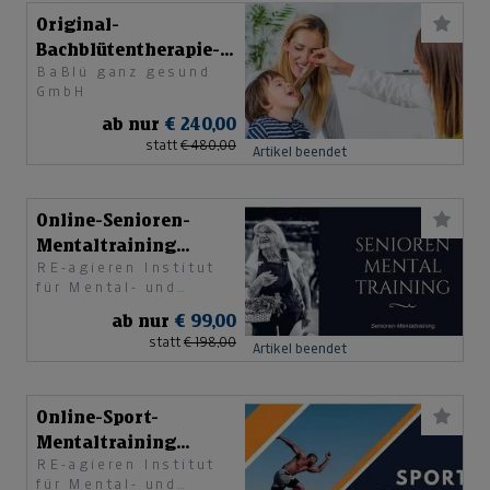
Original-
Bachblütentherapie-
BaBlü ganz gesund
Ausbildung
GmbH
ab nur
€ 240,00
statt
€ 480,00
Artikel beendet
Online-Senioren-
Mentaltraining
RE-agieren Institut
Basics
für Mental- und
Personaltraining e. U.
ab nur
€ 99,00
statt
€ 198,00
Artikel beendet
Online-Sport-
Mentaltraining
RE-agieren Institut
Basics
für Mental- und