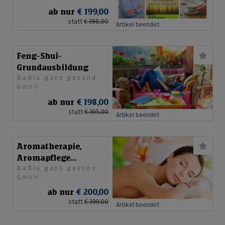
Personaltraining e. U.
ab nur
€ 199,00
statt
€ 398,00
Artikel beendet
Feng-Shui-
Grundausbildung
BaBlü ganz gesund
GmbH
ab nur
€ 198,00
statt
€ 395,00
Artikel beendet
Aromatherapie,
Aromapflege
BaBlü ganz gesund
Grundkurs
GmbH
ab nur
€ 200,00
statt
€ 399,00
Artikel beendet