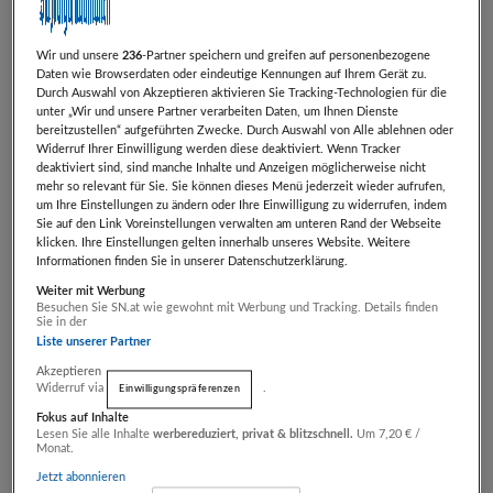
Traditionellen Chinesischen Medizin Folgen von
einem energetischen Ungleichgewicht im Körper.
Wir und unsere
236
-Partner speichern und greifen auf personenbezogene
Daten wie Browserdaten oder eindeutige Kennungen auf Ihrem Gerät zu.
In diesem live online Seminar erwarten Sie das
Durch Auswahl von Akzeptieren aktivieren Sie Tracking-Technologien für die
Prinzip von YIN & YANG, Energie & Nährstoffe aus
unter „Wir und unsere Partner verarbeiten Daten, um Ihnen Dienste
bereitzustellen“ aufgeführten Zwecke. Durch Auswahl von Alle ablehnen oder
Sicht der TCM, das Modell des 3fachen Erwärmers,
Widerruf Ihrer Einwilligung werden diese deaktiviert. Wenn Tracker
einem feinstofflichen Organ in unserem Körper, die
deaktiviert sind, sind manche Inhalte und Anzeigen möglicherweise nicht
mehr so relevant für Sie. Sie können dieses Menü jederzeit wieder aufrufen,
Organuhr (bzw. Meridianuhr), das energetische
um Ihre Einstellungen zu ändern oder Ihre Einwilligung zu widerrufen, indem
Sie auf den Link Voreinstellungen verwalten am unteren Rand der Webseite
Temperaturverhalten der Lebensmittel, die richtige
klicken. Ihre Einstellungen gelten innerhalb unseres Website. Weitere
Ernährung in den jeweiligen Jahreszeiten, die 5
Informationen finden Sie in unserer Datenschutzerklärung.
Geschmäcker aus Sicht der TCM, die verschiedenen
Weiter mit Werbung
Besuchen Sie SN.at wie gewohnt mit Werbung und Tracking. Details finden
Konstitutionstypen, deren Erscheinungsbild,
Sie in der
Liste unserer Partner
körperliche Symptomatiken und die jeweils
Akzeptieren
optimale typgerechte Ernährung. In der Kochpraxis
Widerruf via
.
Einwilligungspräferenzen
lernen Sie die Bedeutung des "Kochen im Kreis"
Fokus auf Inhalte
kennen sowie die Zubereitung verschiedener
Lesen Sie alle Inhalte
werbereduziert, privat & blitzschnell.
Um 7,20 € /
Monat.
Speisen, um die Ungleichgewichte im
Jetzt abonnieren