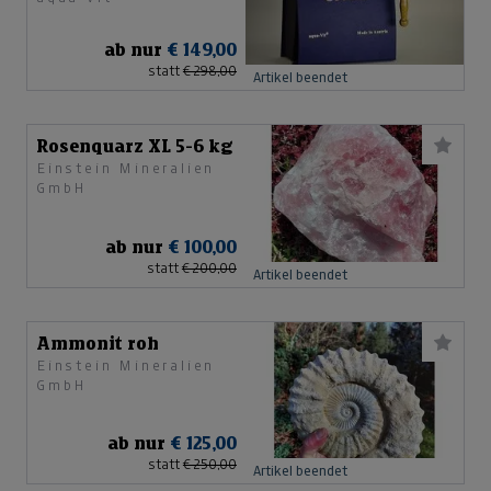
ab nur
€ 149,00
statt
€ 298,00
Artikel beendet
Rosenquarz XL 5-6 kg
Einstein Mineralien
GmbH
ab nur
€ 100,00
statt
€ 200,00
Artikel beendet
Ammonit roh
Einstein Mineralien
GmbH
ab nur
€ 125,00
statt
€ 250,00
Artikel beendet