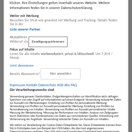
klicken. Ihre Einstellungen gelten innerhalb unseres Website. Weitere
Weitere Artikelinformationen
Informationen finden Sie in unserer Datenschutzerklärung.
Weiter mit Werbung
Besuchen Sie SN.at wie gewohnt mit Werbung und Tracking. Details finden
Gebotsstand:
Sie in der
€ 0,00
Liste unserer Partner
Akzeptieren
Widerruf via
.
Einwilligungspräferenzen
- Artikel endet in -
Fokus auf Inhalte
Lesen Sie alle Inhalte
werbereduziert, privat & blitzschnell.
Um 7,20 € /
TAG
STD
MIN
SEK
Monat.
00
00
00
00
Jetzt abonnieren
Bereits Abonnent:in?
Hier anmelden
Auktion beendet
Impressum
Kontakt
Datenschutz
AGB Abo
FAQ
Die Verarbeitungszwecke sind:
Sie können kein Gebot mehr
Verwendung genauer Standortdaten. Endgeräteeigenschaften zur Identifikation aktiv abfragen.
Speichern von oder Zugriff auf Informationen auf einem Endgerät. Verwendung reduzierter Daten
abgeben.
zur Auswahl von Werbeanzeigen. Erstellung von Profilen für personalisierte Werbung.
Verwendung von Profilen zur Auswahl personalisierter Werbung. Erstellung von Profilen zur
Personalisierung von Inhalten. Verwendung von Profilen zur Auswahl personalisierter Inhalte.
Messung der Werbeleistung. Messung der Performance von Inhalten. Analyse von Zielgruppen
durch Statistiken oder Kombinationen von Daten aus verschiedenen Quellen. Entwicklung und
Verbesserung der Angebote. Verwendung reduzierter Daten zur Auswahl von Inhalten.
ARTIKEL BEOBACHTEN
Wir ziehen zur Verarbeitung der Cookie-Daten Drittanbieter bei. Diese Drittanbieter können ihren
Sitz in Drittstaaten (wie zum Beispiel den USA) haben, die über kein angemessenes
Datenschutzniveau verfügen. Den USA wird vom Europäischen Gerichtshof kein angemessenes