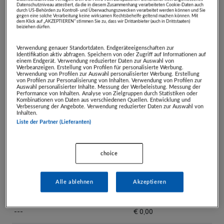
Datenschutzniveau attestiert, da die in diesem Zusammenhang verarbeiteten Cookie-Daten auch
durch US-Behörden zu Kontroll- und Überwachungszwecken verarbeitet werden können und Sie
gegen eine solche Verarbeitung keine wirksamen Rechtsbehelfe geltend machen können. Mit
Zuschlag ab:
€ 125,00
dem Klick auf „AKZEPTIEREN“ stimmen Sie zu, dass wir Drittanbieter (auch in Drittstaaten)
beiziehen dürfen.
Verkaufspreis:
€ 250,00
Zuschlag am:
06.11.2024,
20:00:00 Uhr
Verwendung genauer Standortdaten. Endgeräteeigenschaften zur
verfügbare Anzahl:
4
Identifikation aktiv abfragen. Speichern von oder Zugriff auf Informationen auf
einem Endgerät. Verwendung reduzierter Daten zur Auswahl von
Mindestschritt:
€ 1,00
Werbeanzeigen. Erstellung von Profilen für personalisierte Werbung.
Verwendung von Profilen zur Auswahl personalisierter Werbung. Erstellung
Artikelnummer:
26661
von Profilen zur Personalisierung von Inhalten. Verwendung von Profilen zur
Auswahl personalisierter Inhalte. Messung der Werbeleistung. Messung der
Abholfrist:
07.11.2025
Performance von Inhalten. Analyse von Zielgruppen durch Statistiken oder
Kombinationen von Daten aus verschiedenen Quellen. Entwicklung und
Zustellung:
kostenfreier Versand
Verbesserung der Angebote. Verwendung reduzierter Daten zur Auswahl von
Inhalten.
innerhalb Österreichs
Liste der Partner (Lieferanten)
HÖCHSTBIETER
GEBOTE
choice
Biet-Alias
Gebot
Alle ablehnen
Akzeptieren
---
€ 0,00
---
€ 0,00