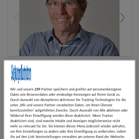
Previous
Next
Bei einem störungsfreien Schlaf kann sich das
Immunsystem regenerieren und erholen. Ist eine
Störung im Schlafplatz vorhanden, versucht das
Wir und unsere
239
-Partner speichern und greifen auf personenbezogene
Daten wie Browserdaten oder eindeutige Kennungen auf Ihrem Gerät zu.
Immunsystem dagegen anzukämpfen und kann
Durch Auswahl von Akzeptieren aktivieren Sie Tracking-Technologien für die
unter „Wir und unsere Partner verarbeiten Daten, um Ihnen Dienste
sich nicht mehr richtig regenerieren – die Ursache
bereitzustellen“ aufgeführten Zwecke. Durch Auswahl von Alle ablehnen oder
der meisten Krankheiten. Man kann fast alles
Widerruf Ihrer Einwilligung werden diese deaktiviert. Wenn Tracker
deaktiviert sind, sind manche Inhalte und Anzeigen möglicherweise nicht
(außer Magnetfeld) verlässlich, dauerhaft und ohne
mehr so relevant für Sie. Sie können dieses Menü jederzeit wieder aufrufen,
Bettumstellen abschirmen.
um Ihre Einstellungen zu ändern oder Ihre Einwilligung zu widerrufen, indem
Sie auf den Link Voreinstellungen verwalten am unteren Rand der Webseite