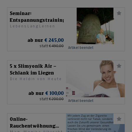
Seminar:
Entspannungstraining/Resilienztraining
LebensLangLernen
ab nur
€ 245,00
statt
€ 490,00
Artikel beendet
5 x Slimyonik Air –
Schlank im Liegen
Die Heldin von Heute
ab nur
€ 100,00
statt
€ 200,00
Artikel beendet
Online-
Rauchentwöhnung
Mag. Monika Albrecht