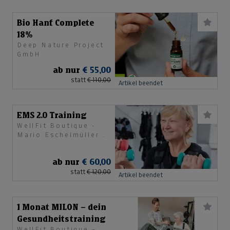
Bio Hanf Complete
18%
Deep Nature Project
GmbH
ab nur
€ 55,00
statt
€ 110,00
Artikel beendet
EMS 2.0 Training
WellFit Boutique -
Mario Eschelmüller &
Anna Ganzenbacher
ab nur
€ 60,00
statt
€ 120,00
Artikel beendet
1 Monat MILON – dein
Gesundheitstraining
WellFit Boutique –