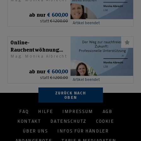
macht Spaß!
ab nur
€ 600,00
statt
€ 1.200,00
Artikel beendet
Online-
Rauchentwöhnung
Mag. Monika Albrecht
macht Spaß!
ab nur
€ 600,00
statt
€ 1.200,00
Artikel beendet
ZURÜCK NACH
OBEN
FAQ
HILFE
IMPRESSUM
AGB
KONTAKT
DATENSCHUTZ
COOKIE
ÜBER UNS
INFOS FÜR HÄNDLER
ABOANGEBOTE
TARIF & MEDIADATEN