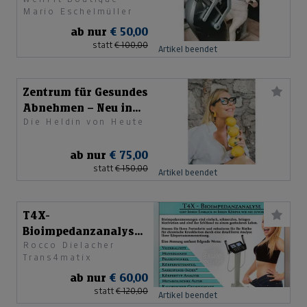
Mario Eschelmüller
ab nur
€ 50,00
statt
€ 100,00
Artikel beendet
Zentrum für Gesundes
Abnehmen – Neu in
Die Heldin von Heute
Salzburg
ab nur
€ 75,00
statt
€ 150,00
Artikel beendet
T4X-
Bioimpedanzanalyse
Rocco Dielacher
(Beinhaltet 3
Trans4matix
Analysen)
ab nur
€ 60,00
statt
€ 120,00
Artikel beendet