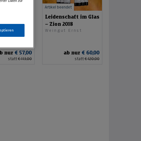
rter Daten zur
det
Artikel beendet
gsboten
Leidenschaft im Glas
Ernst
– Zion 2018
Weingut Ernst
eptieren
b nur
€ 57,00
ab nur
€ 60,00
statt
€ 113,00
statt
€ 120,00