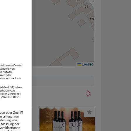
Leaflet
rmationen auf einem
erwendung von
zur Auswahl
tiken oder
n zur Auswahl von
piel den USA) haben,
schutzniveau
ecken verarbeitet
uf „AKZEPTIEREN“
von oder Zugriff
rstellung von
stellung von
e. Messung der
 Kombinationen