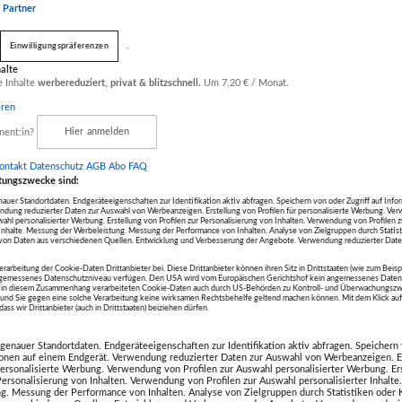
r Partner
.
Einwilligungspräferenzen
halte
e Inhalte
werbereduziert, privat & blitzschnell.
Um 7,20 € / Monat.
eren
nent:in?
Hier anmelden
ontakt
Datenschutz
AGB Abo
FAQ
tungszwecke sind:
uer Standortdaten. Endgeräteeigenschaften zur Identifikation aktiv abfragen. Speichern von oder Zugriff auf Info
ndung reduzierter Daten zur Auswahl von Werbeanzeigen. Erstellung von Profilen für personalisierte Werbung. V
wahl personalisierter Werbung. Erstellung von Profilen zur Personalisierung von Inhalten. Verwendung von Profilen 
r Inhalte. Messung der Werbeleistung. Messung der Performance von Inhalten. Analyse von Zielgruppen durch Statis
on Daten aus verschiedenen Quellen. Entwicklung und Verbesserung der Angebote. Verwendung reduzierter Date
erarbeitung der Cookie-Daten Drittanbieter bei. Diese Drittanbieter können ihren Sitz in Drittstaaten (wie zum Beis
ngemessenes Datenschutzniveau verfügen. Den USA wird vom Europäischen Gerichtshof kein angemessenes Daten
bnisse
die in diesem Zusammenhang verarbeiteten Cookie-Daten auch durch US-Behörden zu Kontroll- und Überwachungszw
nd Sie gegen eine solche Verarbeitung keine wirksamen Rechtsbehelfe geltend machen können. Mit dem Klick a
ass wir Drittanbieter (auch in Drittstaaten) beiziehen dürfen.
enauer Standortdaten. Endgeräteeigenschaften zur Identifikation aktiv abfragen. Speichern 
ionen auf einem Endgerät. Verwendung reduzierter Daten zur Auswahl von Werbeanzeigen. E
 personalisierte Werbung. Verwendung von Profilen zur Auswahl personalisierter Werbung. Er
 Personalisierung von Inhalten. Verwendung von Profilen zur Auswahl personalisierter Inhalt
g. Messung der Performance von Inhalten. Analyse von Zielgruppen durch Statistiken oder