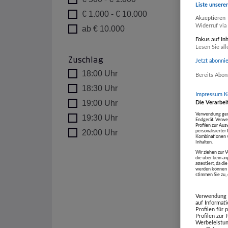
Liste unsere
€ 1.000 - € 10.000
Akzeptieren
Widerruf via
ab € 10.000
Fokus auf In
Lesen Sie all
Zuschlag
Jetzt abonni
18:00 Uhr
Bereits Abon
18:30 Uhr
Impressum
K
19:00 Uhr
Die Verarbei
Verwendung gena
19:30 Uhr
Endgerät. Verwe
Profilen zur Aus
20:00 Uhr
personalisierte
Kombinationen v
Inhalten.
Wir ziehen zur V
die über kein a
5 Erge
attestiert, da 
werden können u
stimmen Sie zu, d
Verwendung g
auf Informat
Profilen für
Profilen zur
Werbeleistun