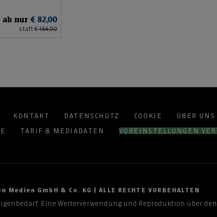
ab nur
€ 82,00
statt
€ 164,00
KONTAKT
DATENSCHUTZ
COOKIE
ÜBER UNS
TE
TARIF & MEDIADATEN
VOREINSTELLUNGEN VE
ten Medien GmbH & Co. KG | ALLE RECHTE VORBEHALTEN
Eigenbedarf. Eine Weiterverwendung und Reproduktion über den