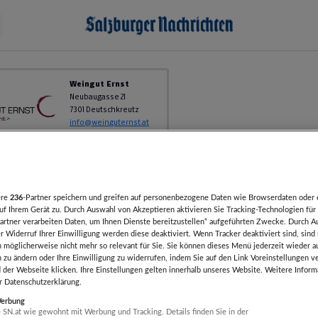
Weingut Ernst
Neubaugasse 21
7301 Deutschkreutz
info@weinguternst.at
Tel.: 0664 / 3860220
e
ere
236
-Partner speichern und greifen auf personenbezogene Daten wie Browserdaten oder 
f Ihrem Gerät zu. Durch Auswahl von Akzeptieren aktivieren Sie Tracking-Technologien für 
artner verarbeiten Daten, um Ihnen Dienste bereitzustellen“ aufgeführten Zwecke. Durch A
r Widerruf Ihrer Einwilligung werden diese deaktiviert. Wenn Tracker deaktiviert sind, sind
 möglicherweise nicht mehr so relevant für Sie. Sie können dieses Menü jederzeit wieder a
n zu ändern oder Ihre Einwilligung zu widerrufen, indem Sie auf den Link Voreinstellungen 
 der Webseite klicken. Ihre Einstellungen gelten innerhalb unseres Website. Weitere Inform
er Datenschutzerklärung.
Werbung
 SN.at wie gewohnt mit Werbung und Tracking. Details finden Sie in der