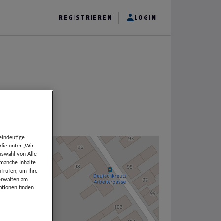
REGISTRIEREN
LOGIN
eindeutige
die unter „Wir
uswahl von Alle
 manche Inhalte
ufrufen, um Ihre
verwalten am
ationen finden