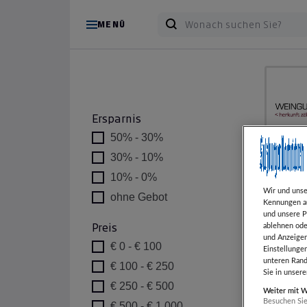
MENÜ
Ersparnis
50% - 30%
30% - 10%
Kart
10% - 0%
Wir und uns
ohne Gebot
+
Kennungen au
und unsere P
−
ablehnen ode
Preis
und Anzeigen
€ 0 - € 100
Einstellunge
unteren Rand
€ 100 - € 250
Sie in unser
€ 250 - € 500
Weiter mit 
Besuchen Sie
€ 500 - € 1.000