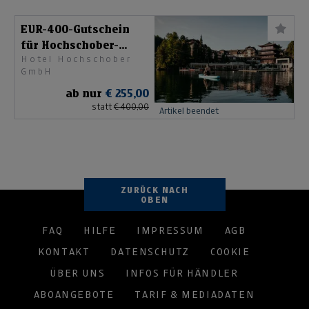
EUR-400-Gutschein
für Hochschober-
Hotel Hochschober
Sommerurlaub
GmbH
ab nur
€ 255,00
statt
€ 400,00
Artikel beendet
ZURÜCK NACH
OBEN
FAQ
HILFE
IMPRESSUM
AGB
KONTAKT
DATENSCHUTZ
COOKIE
ÜBER UNS
INFOS FÜR HÄNDLER
ABOANGEBOTE
TARIF & MEDIADATEN