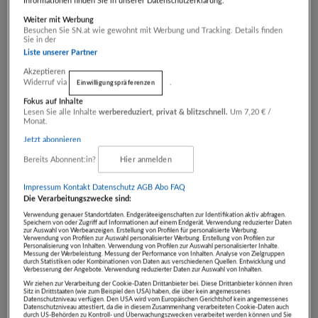
Informationen finden Sie in unserer Datenschutzerklärung.
Weiter mit Werbung
Besuchen Sie SN.at wie gewohnt mit Werbung und Tracking. Details finden
Sie in der
Liste unserer Partner
Akzeptieren
Widerruf via
.
Einwilligungspräferenzen
Fokus auf Inhalte
Lesen Sie alle Inhalte
werbereduziert, privat & blitzschnell.
Um 7,20 € /
Monat.
Jetzt abonnieren
Bereits Abonnent:in?
Hier anmelden
Leaflet
Impressum
Kontakt
Datenschutz
AGB Abo
FAQ
Die Verarbeitungszwecke sind:
Verwendung genauer Standortdaten. Endgeräteeigenschaften zur Identifikation aktiv abfragen.
Speichern von oder Zugriff auf Informationen auf einem Endgerät. Verwendung reduzierter Daten
zur Auswahl von Werbeanzeigen. Erstellung von Profilen für personalisierte Werbung.
4 Ergebnisse
Verwendung von Profilen zur Auswahl personalisierter Werbung. Erstellung von Profilen zur
Personalisierung von Inhalten. Verwendung von Profilen zur Auswahl personalisierter Inhalte.
Messung der Werbeleistung. Messung der Performance von Inhalten. Analyse von Zielgruppen
durch Statistiken oder Kombinationen von Daten aus verschiedenen Quellen. Entwicklung und
Verbesserung der Angebote. Verwendung reduzierter Daten zur Auswahl von Inhalten.
Hochschober-
Wir ziehen zur Verarbeitung der Cookie-Daten Drittanbieter bei. Diese Drittanbieter können ihren
Sitz in Drittstaaten (wie zum Beispiel den USA) haben, die über kein angemessenes
Kennenlern-Gutschein
Datenschutzniveau verfügen. Den USA wird vom Europäischen Gerichtshof kein angemessenes
Datenschutzniveau attestiert, da die in diesem Zusammenhang verarbeiteten Cookie-Daten auch
Hotel Hochschober
durch US-Behörden zu Kontroll- und Überwachungszwecken verarbeitet werden können und Sie