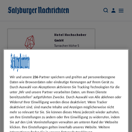
Hotel Hochschober
GmbH
Turracher Höhe 5
9565 Turracher Höhe
kerstin.zalar@hochschober.com
Tel.: 04275 / 8213
Karte
Wir und unsere
236
-Partner speichern und greifen auf personenbezogene
Daten wie Browserdaten oder eindeutige Kennungen auf Ihrem Gerät zu.
Durch Auswahl von Akzeptieren aktivieren Sie Tracking-Technologien für die
+
unter „Wir und unsere Partner verarbeiten Daten, um Ihnen Dienste
bereitzustellen“ aufgeführten Zwecke. Durch Auswahl von Alle ablehnen oder
−
Widerruf Ihrer Einwilligung werden diese deaktiviert. Wenn Tracker
deaktiviert sind, sind manche Inhalte und Anzeigen möglicherweise nicht
mehr so relevant für Sie. Sie können dieses Menü jederzeit wieder aufrufen,
um Ihre Einstellungen zu ändern oder Ihre Einwilligung zu widerrufen, indem
Sie auf den Link Voreinstellungen verwalten am unteren Rand der Webseite
klicken. Ihre Einstellungen gelten innerhalb unseres Website. Weitere