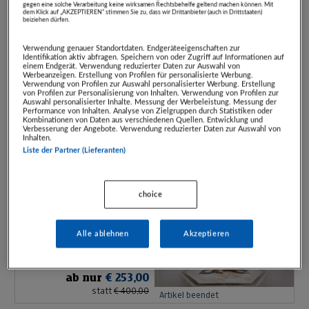
GmbH
gegen eine solche Verarbeitung keine wirksamen Rechtsbehelfe geltend machen können. Mit
dem Klick auf „AKZEPTIEREN“ stimmen Sie zu, dass wir Drittanbieter (auch in Drittstaaten)
beiziehen dürfen.
ab nur
€ 247,00
statt
€ 400,00
Artikel beendet
Verwendung genauer Standortdaten. Endgeräteeigenschaften zur
Identifikation aktiv abfragen. Speichern von oder Zugriff auf Informationen auf
einem Endgerät. Verwendung reduzierter Daten zur Auswahl von
Werbeanzeigen. Erstellung von Profilen für personalisierte Werbung.
Verwendung von Profilen zur Auswahl personalisierter Werbung. Erstellung
Hochschober-
von Profilen zur Personalisierung von Inhalten. Verwendung von Profilen zur
Urlaubsgutschein
Auswahl personalisierter Inhalte. Messung der Werbeleistung. Messung der
Performance von Inhalten. Analyse von Zielgruppen durch Statistiken oder
Hotel Hochschober
Kombinationen von Daten aus verschiedenen Quellen. Entwicklung und
Verbesserung der Angebote. Verwendung reduzierter Daten zur Auswahl von
GmbH
Inhalten.
ab nur
€ 252,00
Liste der Partner (Lieferanten)
statt
€ 400,00
Artikel beendet
choice
EUR-400-Gutschein
Hochschober-
Alle ablehnen
Akzeptieren
Hotel Hochschober
Wellnessurlaub
GmbH
ab nur
€ 253,00
statt
€ 400,00
Artikel beendet