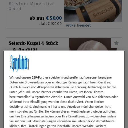
Einstein Mineralien
Haifischzähnen
GmbH
ab nur
€ 50,00
statt
€ 100,00
Artikel beendet
Selenit-Kugel 4 Stück
– A-Qualität
Einstein Mineralien
GmbH
ab nur
€ 50,00
statt
€ 100,00
Artikel beendet
Wir und unsere
239
-Partner speichern und greifen auf personenbezogene
Daten wie Browserdaten oder eindeutige Kennungen auf Ihrem Gerät zu.
Durch Auswahl von Akzeptieren aktivieren Sie Tracking-Technologien für die
unter „Wir und unsere Partner verarbeiten Daten, um Ihnen Dienste
Fliesengutschein im
bereitzustellen“ aufgeführten Zwecke. Durch Auswahl von Alle ablehnen oder
Wert von EUR 100,00
Widerruf Ihrer Einwilligung werden diese deaktiviert. Wenn Tracker
deaktiviert sind, sind manche Inhalte und Anzeigen möglicherweise nicht
Ofen Ragginger GmbH
mehr so relevant für Sie. Sie können dieses Menü jederzeit wieder aufrufen,
um Ihre Einstellungen zu ändern oder Ihre Einwilligung zu widerrufen, indem
ab nur
€ 50,00
Sie auf den Link Voreinstellungen verwalten am unteren Rand der Webseite
klicken. Ihre Einstellungen gelten innerhalb unseres Website. Weitere
statt
€ 100,00