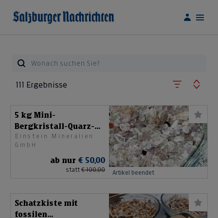
111 Ergebnisse
5 kg Mini-
Bergkristall-Quarz-
Einstein Mineralien
Trommelsteine Mix
GmbH
ab nur
€ 50,00
statt
€ 100,00
Artikel beendet
Schatzkiste mit
fossilen