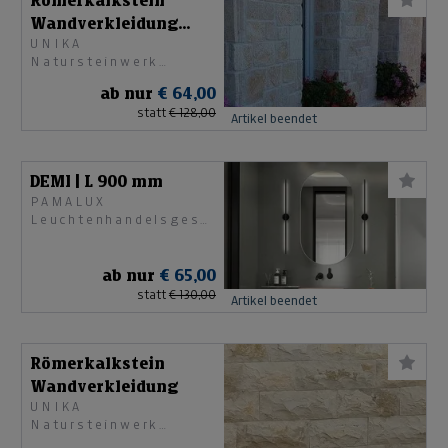
Römerkalkstein
Wandverkleidung
UNIKA
getrommelt €/m²
Natursteinwerk
Ges.m.b.H.
ab nur
€ 64,00
statt
€ 128,00
Artikel beendet
DEMI | L 900 mm
PAMALUX
Leuchtenhandelsgesellschaft
mbH
ab nur
€ 65,00
statt
€ 130,00
Artikel beendet
Römerkalkstein
Wandverkleidung
UNIKA
Natursteinwerk
Ges.m.b.H.