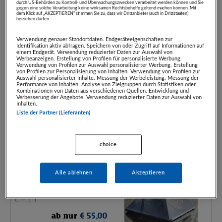
Natursteinfliesen
durch US-Behörden zu Kontroll- und Überwachungszwecken verarbeitet werden können und Sie
gegen eine solche Verarbeitung keine wirksamen Rechtsbehelfe geltend machen können. Mit
UNIKA
€/m²
dem Klick auf „AKZEPTIEREN“ stimmen Sie zu, dass wir Drittanbieter (auch in Drittstaaten)
beiziehen dürfen.
Natursteinwerk
Ges.m.b.H.
ab nur
€ 50,00
Verwendung genauer Standortdaten. Endgeräteeigenschaften zur
statt
€ 100,00
Identifikation aktiv abfragen. Speichern von oder Zugriff auf Informationen auf
Artikel beendet
einem Endgerät. Verwendung reduzierter Daten zur Auswahl von
Werbeanzeigen. Erstellung von Profilen für personalisierte Werbung.
Verwendung von Profilen zur Auswahl personalisierter Werbung. Erstellung
von Profilen zur Personalisierung von Inhalten. Verwendung von Profilen zur
Auswahl personalisierter Inhalte. Messung der Werbeleistung. Messung der
Tiroler Quarzit
Performance von Inhalten. Analyse von Zielgruppen durch Statistiken oder
Bodenplatten
Kombinationen von Daten aus verschiedenen Quellen. Entwicklung und
Verbesserung der Angebote. Verwendung reduzierter Daten zur Auswahl von
UNIKA
Polygonalformal
Inhalten.
Natursteinwerk
Liste der Partner (Lieferanten)
Ges.m.b.H.
ab nur
€ 50,00
statt
€ 100,00
Artikel beendet
choice
Schungit-Pyramide
Alle ablehnen
Akzeptieren
mit Blume des Lebens
Einstein Mineralien
GmbH
ab nur
€ 55,00