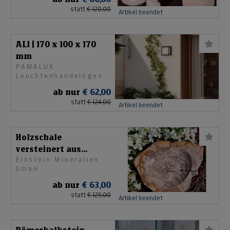
statt
€ 120,00
Artikel beendet
ALI | 170 x 100 x 170
mm
PAMALUX
Leuchtenhandelsgesellschaft
mbH
ab nur
€ 62,00
statt
€ 124,00
Artikel beendet
Holzschale
versteinert aus
Einstein Mineralien
Sumatra
GmbH
ab nur
€ 63,00
statt
€ 125,00
Artikel beendet