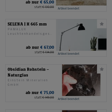
ab nur
€ 65,00
statt
€ 130,00
Artikel beendet
SELENA | H 665 mm
PAMALUX
Leuchtenhandelsgesellschaft
mbH
ab nur
€ 67,00
statt
€ 134,00
Artikel beendet
Obsidian Rohstein –
Naturglas
Einstein Mineralien
GmbH
ab nur
€ 75,00
statt
€ 149,00
Artikel beendet