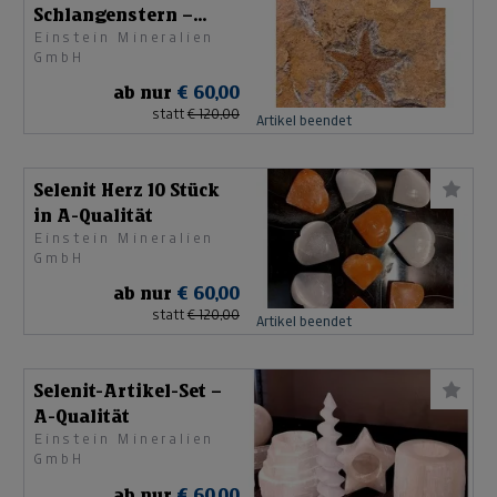
Schlangenstern –
Einstein Mineralien
Seestern
GmbH
ab nur
€ 60,00
statt
€ 120,00
Artikel beendet
Selenit Herz 10 Stück
in A-Qualität
Einstein Mineralien
GmbH
ab nur
€ 60,00
statt
€ 120,00
Artikel beendet
Selenit-Artikel-Set –
A-Qualität
Einstein Mineralien
GmbH
ab nur
€ 60,00